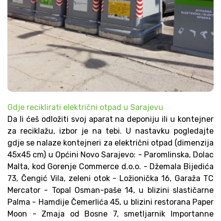
Gdje reciklirati električni otpad u Sarajevu
Da li ćeš odložiti svoj aparat na deponiju ili u kontejner
za reciklažu, izbor je na tebi. U nastavku pogledajte
gdje se nalaze kontejneri za električni otpad (dimenzija
45x45 cm) u Općini Novo Sarajevo: - Paromlinska, Dolac
Malta, kod Gorenje Commerce d.o.o. - Džemala Bijedića
73, Čengić Vila, zeleni otok - Ložionička 16, Garaža TC
Mercator - Topal Osman-paše 14, u blizini slastičarne
Palma - Hamdije Čemerlića 45, u blizini restorana Paper
Moon - Zmaja od Bosne 7, smetljarnik Importanne