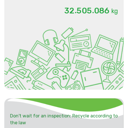
.
.
3
2
5
0
5
0
8
6
kg
Don't wait for an inspection: Recycle according to
the law