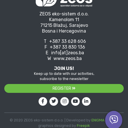
ZEOS eko-sistem d.o.o.
Kamenolom 11
71215 Blažuj, Sarajevo
Bosna i Hercegovina
T
+387 33 628 606
F
+387 33 830 136
E
info[at]zeos.ba
W
www.zeos.ba
JOIN US!
Keep up to date with our activities,
subscribe to the newsletter
REGISTER
© 2020 ZEOS eko-sistem d.o.o. | Developed by
ENIGMA
| Vector
graphics designed by
Freepik