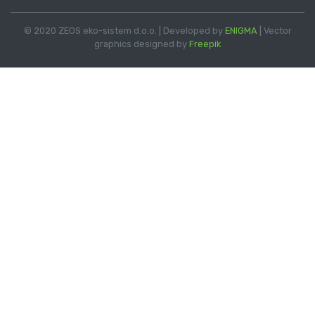
© 2020 ZEOS eko-sistem d.o.o. | Developed by
ENIGMA
| Vector
graphics designed by
Freepik