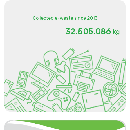
Collected e-waste since 2013
.
.
3
2
5
0
5
0
8
6
kg