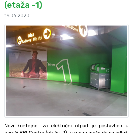
(etaža -1)
19.06.2020.
Novi kontejner za električni otpad je postavljen u
garaži BBI Centra (etaža -1), u njega može da se odloži