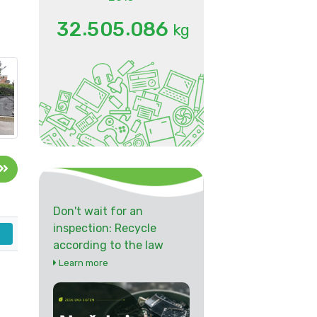
.
.
3
2
5
0
5
0
8
6
kg
Don't wait for an
inspection: Recycle
according to the law
Learn more