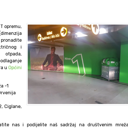
IT opremu,
(dimenzija
pronađite
tričnog i
 otpada,
 odlaganje
ra u
Općini
ža -1
Drvenija
, Ciglane,
pratite nas i podijelite naš sadržaj na društvenim mrež