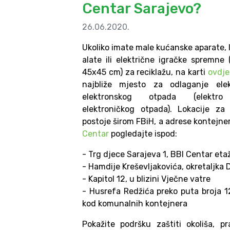
Centar Sarajevo?
26.06.2020.
Ukoliko imate male kućanske aparate, 
alate ili električne igračke spremne 
45x45 cm) za reciklažu, na karti
ovdje
najbliže mjesto za odlaganje elek
elektronskog otpada (elektro
elektroničkog otpada). Lokacije za
postoje širom FBiH, a adrese kontejne
Centar
pogledajte ispod:
- Trg djece Sarajeva 1, BBI Centar eta
- Hamdije Kreševljakovića, okretaljka 
- Kapitol 12, u blizini Vječne vatre
- Husrefa Redžića preko puta broja 12
kod komunalnih kontejnera
Pokažite podršku zaštiti okoliša, 