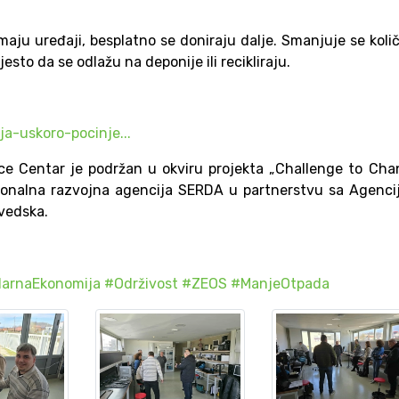
maju uređaji, besplatno se doniraju dalje. Smanjuje se koli
jesto da se odlažu na deponije ili recikliraju.
ja-uskoro-pocinje...
ce Centar je podržan u okviru projekta „Challenge to Ch
egionalna razvojna agencija SERDA u partnerstvu sa Agenc
Švedska.
larnaEkonomija
#Održivost
#ZEOS
#ManjeOtpada