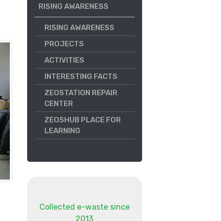
RISING AWARENESS
RISING AWARENESS
PROJECTS
ACTIVITIES
INTERESTING FACTS
ZEOSTATION REPAIR
CENTER
ZEOSHUB PLACE FOR
LEARNING
Collected e-waste since
2013