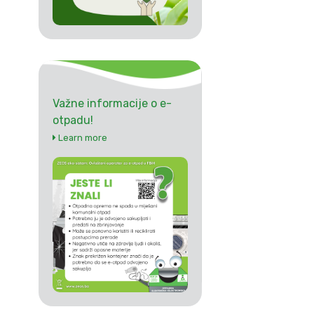
Važne informacije o e-
otpadu!
Learn more