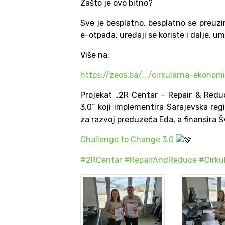
Zašto je ovo bitno?
Sve je besplatno, besplatno se preuzi
e-otpada, uređaji se koriste i dalje, um
Više na:
https://zeos.ba/.../cirkularna-ekonomi
Projekat „2R Centar – Repair & Redu
3.0“ koji implementira Sarajevska r
za razvoj preduzeća Eda, a finansira 
Challenge to Change 3.0
#2RCentar
#RepairAndReduce
#Cirku