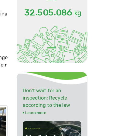
.
.
3
2
5
0
5
0
8
6
kg
čina
ange
ijom
Don't wait for an
inspection: Recycle
according to the law
Learn more