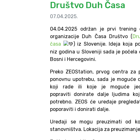
Društvo Duh Časa
07.04.2025.
04.04.2025 održan je prvi trening
organizacije Duh Časa Društvo (
Dr
časa
) iz Slovenije. Ideja koja p
niz godina u Sloveniji sada je počela 
Bosni i Hercegovini.
Preko ZEOStation, prvog centra za 
ponovnu upotrebu, sada je moguće 
koji rade ili koje je moguće je
popraviti donirate dalje ljudima ko
potrebno. ZEOS će uređaje pregledati,
poporaviti i donirati dalje.
Uređaji se mogu preuzimati od ko
stanovništva. Lokacija za preuzimanje