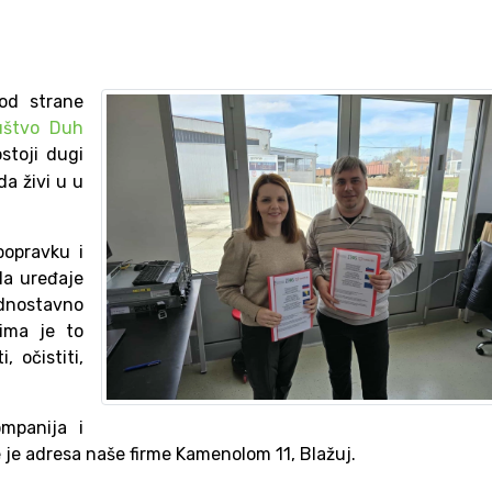
 od strane
uštvo Duh
ostoji dugi
da živi u u
popravku i
da uređaje
dnostavno
jima je to
 očistiti,
mpanija i
 je adresa naše firme Kamenolom 11, Blažuj.