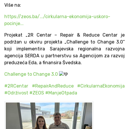
Više na:
https://zeos.ba/.../cirkularna-ekonomija-uskoro-
pocinje...
Projekat „2R Centar – Repair & Reduce Centar je
podržan u okviru projekta „Challenge to Change 3.0“
koji implementira Sarajevska regionalna razvojna
agencija SERDA u partnerstvu sa Agencijom za razvoj
preduzeća Eda, a finansira Švedska.
Challenge to Change 3.0
#2RCentar
#RepairAndReduce
#CirkularnaEkonomija
#Održivost
#ZEOS
#ManjeOtpada