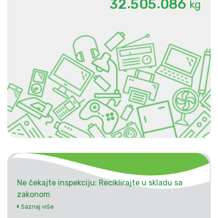
.
.
3
2
5
0
5
0
8
6
kg
Ne čekajte inspekciju: Reciklirajte u skladu sa
zakonom
Saznaj više