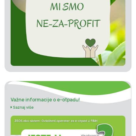
Važne informacije o e-otpadu!
Saznaj više