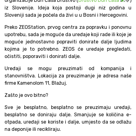
organizacije Duh Časa Društvo (
Društvo Duh časa
)
iz Slovenije. Ideja koja postoji dugi niz godina u
Sloveniji sada je počela da živi u u Bosni i Hercegovini.
Preko ZEOStation, prvog centra za popravku i ponovnu
upotrebu, sada je moguće da uređaje koji rade ili koje je
moguće jednostavno popraviti donirate dalje ljudima
kojima je to potrebno. ZEOS će uređaje pregledati,
očistiti, poporaviti i donirati dalje.
Uređaji se mogu preuzimati od kompanija i
stanovništva. Lokacija za preuzimanje je adresa naše
firme Kamenolom 11, Blažuj.
Zašto je ovo bitno?
Sve je besplatno, besplatno se preuzimaju uređaji,
besplatno se doniraju dalje. Smanjuje se količina e-
otpada, uređaji se koriste i dalje, umjesto da se odlažu
na deponije ili recikliraju.