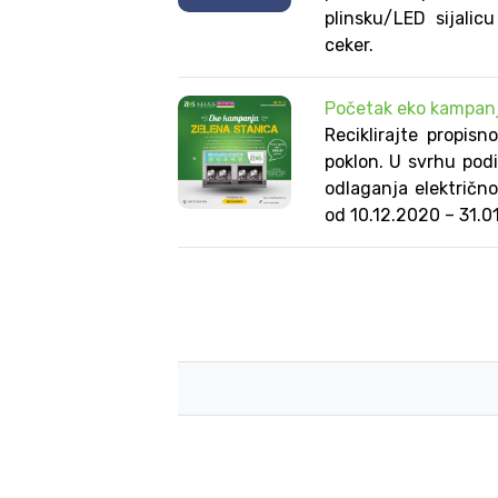
plinsku/LED sijalic
ceker.
Početak eko kampanj
Reciklirajte propis
poklon. U svrhu podi
odlaganja električn
od 10.12.2020 – 31.0