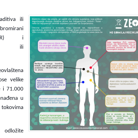
ditiva ili
bromirani
BFR) i
CFC) ili
ovlaštena
ose velike
e i 71.000
ronađena u
 tokovima
d odložite