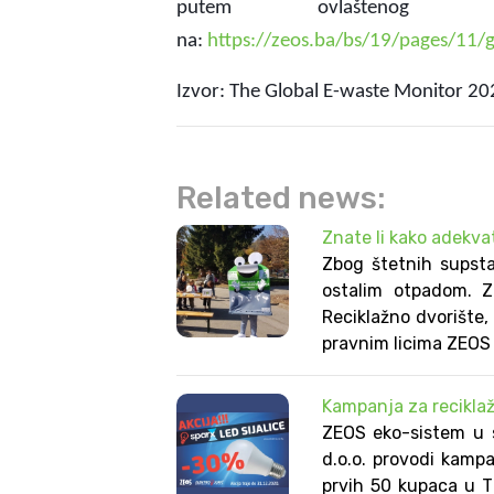
putem ovlaštenog ope
na:
https://zeos.ba/bs/19/pages/11/
Izvor: The Global E-waste Monitor 20
Related news:
Znate li kako adekva
Zbog štetnih supsta
ostalim otpadom. Z
Reciklažno dvorište,
pravnim licima ZEOS 
Kampanja za reciklažu
ZEOS eko-sistem u 
d.o.o. provodi kampa
prvih 50 kupaca u T