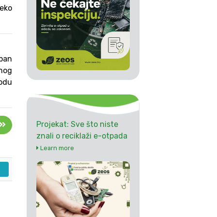
 eko
upan
lnog
iodu
Projekat: Sve što niste
znali o reciklaži e-otpada
Learn more