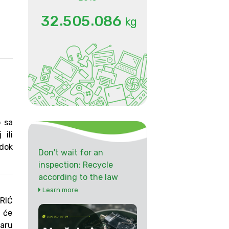
.
.
3
2
5
0
5
0
8
6
kg
o sa
ili
 dok
Don't wait for an
inspection: Recycle
according to the law
Learn more
RIĆ
a će
taru