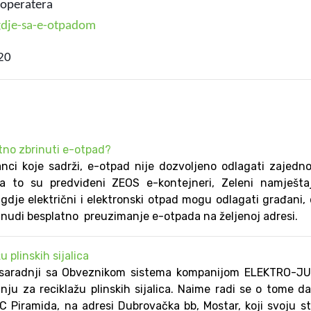
ratera
gdje-sa-e-otpadom
20
tno zbrinuti e-otpad?
nci koje sadrži, e-otpad nije dozvoljeno odlagati zajedn
a to su predviđeni ZEOS e-kontejneri, Zeleni namještaj 
 gdje električni i elektronski otpad mogu odlagati građani,
nudi besplatno preuzimanje e-otpada na željenoj adresi.
 plinskih sijalica
saradnji sa Obveznikom sistema kompanijom ELEKTRO-JU
nju za reciklažu plinskih sijalica. Naime radi se o tome d
C Piramida, na adresi Dubrovačka bb, Mostar, koji svoju s