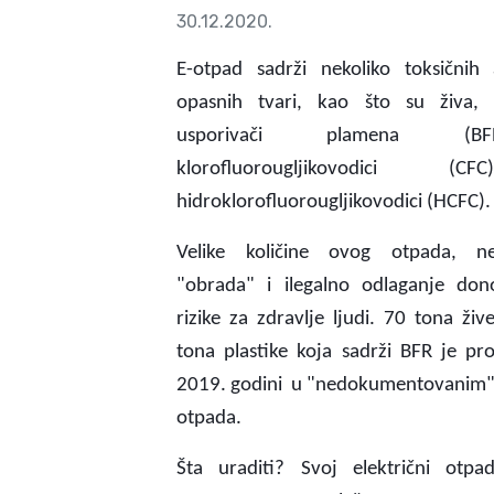
30.12.2020.
E-otpad sadrži nekoliko toksičnih a
opasnih tvari, kao što su živa, 
usporivači plamena (
klorofluorougljikovodici (
hidroklorofluorougljikovodici (HCFC).
Velike količine ovog otpada, ne
"obrada" i ilegalno odlaganje don
rizike za zdravlje ljudi. 70 tona živ
tona plastike koja sadrži BFR je p
2019. godini u "nedokumentovanim"
otpada.
Šta uraditi? Svoj električni otpa