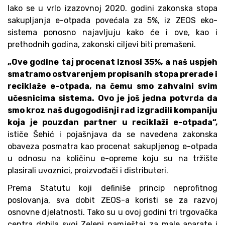
Iako se u vrlo izazovnoj 2020. godini zakonska stopa
sakupljanja e-otpada povećala za 5%, iz ZEOS eko-
sistema ponosno najavljuju kako će i ove, kao i
prethodnih godina, zakonski ciljevi biti premašeni.
„Ove godine taj procenat iznosi 35%, a naš uspjeh
smatramo ostvarenjem propisanih stopa prerade i
reciklaže e-otpada, na čemu smo zahvalni svim
učesnicima sistema. Ovo je još jedna potvrda da
smo k
roz naš dugogodišnji rad izgradili kompaniju
koja je pouzdan partner u reciklaži e-otpada
“,
ističe Šehić i pojašnjava da se navedena
zakonska
obaveza posmatra kao procenat sakupljenog e-otpada
u odnosu na količinu e-opreme koju su na tržište
plasirali uvoznici, proizvođači i distributeri.
Prema Statutu koji definiše princip neprofitnog
poslovanja, sva dobit ZEOS-a koristi se za razvoj
osnovne djelatnosti. Tako su u ovoj godini tri trgovačka
centra dobila svoj Zeleni namještaj za male aparate i