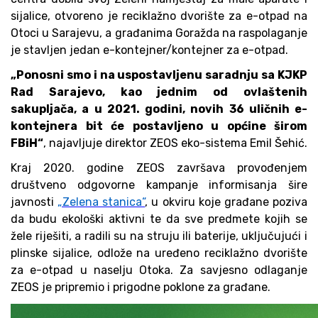
sijalice, otvoreno je reciklažno dvorište za e-otpad na
Otoci u Sarajevu, a građanima Goražda na raspolaganje
je stavljen jedan e-kontejner/kontejner za e-otpad.
„Ponosni smo i na uspostavljenu saradnju sa KJKP
Rad Sarajevo, kao jednim od ovlaštenih
sakupljača, a u 2021. godini, novih 36 uličnih e-
kontejnera bit će postavljeno u općine širom
FBiH“
, najavljuje direktor ZEOS eko-sistema Emil Šehić.
Kraj 2020. godine ZEOS završava provođenjem
društveno odgovorne kampanje informisanja šire
javnosti
„Zelena stanica“
, u okviru koje građane poziva
da budu ekološki aktivni te da sve predmete kojih se
žele riješiti, a radili su na struju ili baterije, uključujući i
plinske sijalice, odlože na uređeno reciklažno dvorište
za e-otpad u naselju Otoka. Za savjesno odlaganje
ZEOS je pripremio i prigodne poklone za građane.