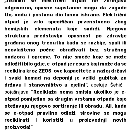
„Ukoliko se električni otpad ne zbrinjava
odgovorno, opasne supstance mogu da zagade
tlo, vodu i postanu dio lanca ishrane. Električni
otpad je vrlo specifičan prvenstveno zbog
hemijskih elemenata koje sadrži. Njegova
struktura predstavlja opasnost po zdravlje
građana onog trenutka kada se razbije, spali ili
neovlašteno počne obrađivati bez stručnog
nadzora i opreme. To nije smeće koje se može
odložiti bilo gdje, e-otpad je resurs koji može da se
reciklira kroz ZEOS-ove kapacitete u našoj državi
i svaki komad na deponiji je veliki gubitak za
državu i stanovništvo u cjelini”,
apeluje Šehić i
pojašnjava
“Reciklaža nema smisla ukoliko je e-
otpad pomiješan sa drugim vrstama otpada koje
otežavaju njegovo sortiranje ili obradu. Ali, kada
se e-otpad pravilno odloži, sirovine se mogu
reciklirati i koristiti u proizvodnji novih
proizvoda!”