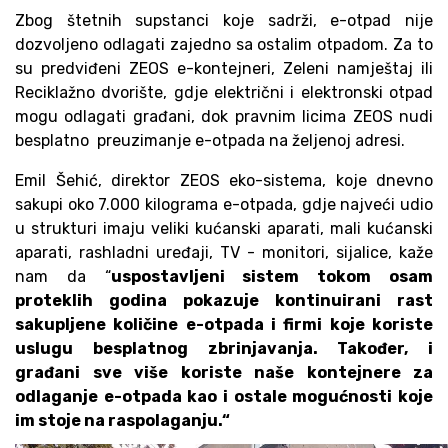
Zbog štetnih supstanci koje sadrži, e-otpad nije
dozvoljeno odlagati zajedno sa ostalim otpadom. Za to
su predviđeni ZEOS e-kontejneri, Zeleni namještaj ili
Reciklažno dvorište, gdje električni i elektronski otpad
mogu odlagati građani, dok pravnim licima ZEOS nudi
besplatno preuzimanje e-otpada na željenoj adresi.
Emil Šehić, direktor ZEOS eko-sistema, koje dnevno
sakupi oko 7.000 kilograma e-otpada, gdje najveći udio
u strukturi imaju veliki kućanski aparati, mali kućanski
aparati, rashladni uređaji, TV - monitori, sijalice, kaže
nam da “
uspostavljeni sistem tokom osam
proteklih godina pokazuje kontinuirani rast
sakupljene količine e-otpada i firmi koje koriste
uslugu besplatnog zbrinjavanja. Također, i
građani sve više koriste naše kontejnere za
odlaganje e-otpada kao i ostale mogućnosti koje
im stoje na raspolaganju.“