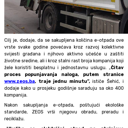
Cilj je, dodaje, da se sakupljena količina e-otpada ove
vrste svake godine povećava kroz razvoj kolektivne
svijesti građana i njihovo aktivno učešće u zaštiti
životne sredine, ali i kroz stalni rast broja kompanija koji
žele koristiti besplatnu i jednostavnu uslugu. „
Čitav
proces popunjavanja naloga, putem stranice
www.zeos.ba
, traje jednu minutu”,
ističe Šehić, i
dodaje kako u prosjeku godišnje sarađuju sa oko 400
kompanija.
Nakon sakupljanja e-otpada, poštujući ekološke
standarde, ZEOS vrši njegovu obradu, preradu i
reciklažu.