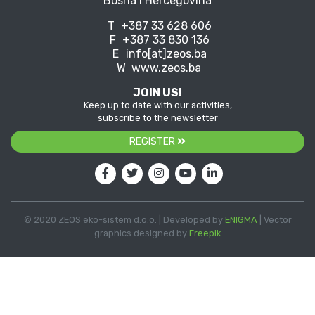
Bosna i Hercegovina
T
+387 33 628 606
F
+387 33 830 136
E
info[at]zeos.ba
W
www.zeos.ba
JOIN US!
Keep up to date with our activities,
subscribe to the newsletter
REGISTER
© 2020 ZEOS eko-sistem d.o.o. | Developed by
ENIGMA
| Vector
graphics designed by
Freepik