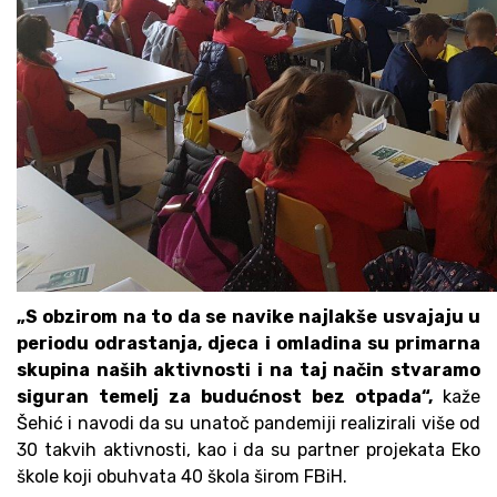
„S obzirom na to da se navike najlakše usvajaju u
periodu odrastanja, djeca i omladina su primarna
skupina naših aktivnosti i na taj način stvaramo
siguran temelj za budućnost bez otpada“,
kaže
Šehić i navodi da su unatoč pandemiji realizirali više od
30 takvih aktivnosti, kao i da su partner projekata Eko
škole koji obuhvata 40 škola širom FBiH.