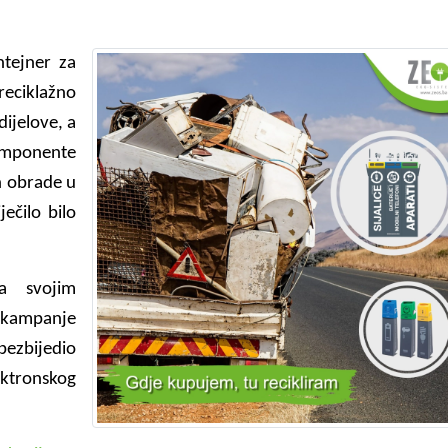
tejner za
reciklažno
dijelove, a
omponente
n obrade u
ječilo bilo
a svojim
 kampanje
ezbijedio
ektronskog