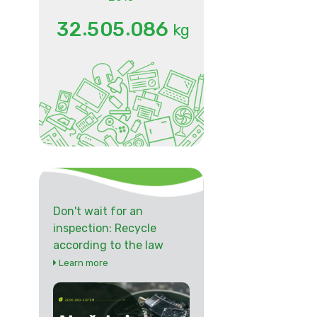
.
.
3
2
5
0
5
0
8
6
kg
Don't wait for an
inspection: Recycle
according to the law
Learn more