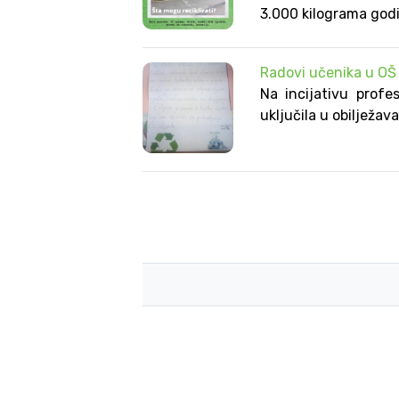
3.000 kilograma god
Radovi učenika u O
Na incijativu profe
uključila u obilježa