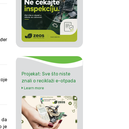
ođer
Projekat: Sve što niste
toje
znali o reciklaži e-otpada
Learn more
, da
o je