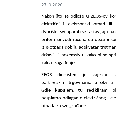
27.10.2020.
Nakon što se odlože u ZEOS-ov kon
električni i elektronski otpad ili 
dvorište, svi aparati se rastavljaju na 
pritom se vodi računa da opasne k
iz e-otpada dobiju adekvatan tretma
državi ili inozemstvu, kako bi se spri
kakvo zagađenje.
ZEOS eko-sistem je, zajedno s
partnerskim trgovinama u okviru
Gdje kupujem, tu recikliram,
ob
besplatno odlaganje električnog i el
otpada za sve građane.