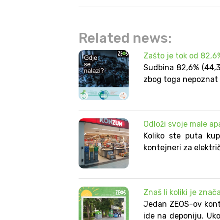
Related news:
Zašto je tok od 82,
Sudbina 82,6% (44,3
zbog toga nepoznat je
Odloži svoje male ap
Koliko ste puta kup
kontejneri za električ
Znaš li koliki je zna
Jedan ZEOS-ov konte
ide na deponiju. Ukol