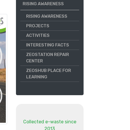
RISING AWARENESS
RISING AWARENESS
PROJECTS
ACTIVITIES
INTERESTING FACTS
ZEOSTATION REPAIR
CENTER
ZEOSHUB PLACE FOR
LEARNING
Collected e-waste since
2013