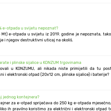
6% e-otpada u svijetu nepoznat?
 Mt) e-otpada u svijetu iz 2019. godine je nepoznata, tak
 i njegov destruktivni uticaj na okoliš.
arate i plinske sijalice u KONZUM trgovinama
ovali u KONZUMU, ali nikada niste primijetili da tu pos
ni i elektronski otpad (20x12 cm, plinske sijalice) i baterije?
čaj jednog kontejnera?
jner za e-otpad spriječava do 250 kg e-otpada mjesečno
iko ih pravilno koristimo za električni i elektronski otpad t