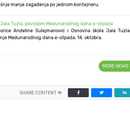
išnje manje zagađenja po jednom kontejneru.
Š Jala Tuzla, povodom Međunarodnog dana e-otpada
sorice Anđeline Sulejmanović i Osnovna škola Jala Tuzl
vanje Međunarodnog dana e-otpada, 14. oktobra.
MORE NEWS
SHARE CONTENT