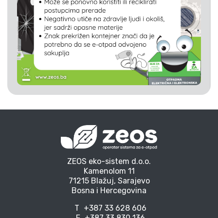
ZEOS eko-sistem d.o.o.
Kamenolom 11
71215 Blažuj, Sarajevo
Bosna i Hercegovina
T
+387 33 628 606
F
+387 33 830 136