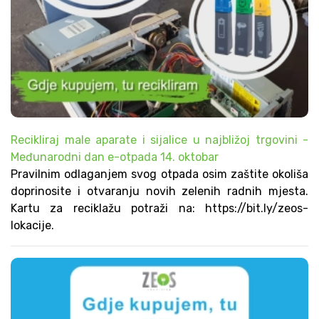
Recikliraj male aparate i sijalice u najbližoj trgovini -
Međunarodni dan e-otpada 14. oktobar
Pravilnim odlaganjem svog otpada osim zaštite okoliša
doprinosite i otvaranju novih zelenih radnih mjesta.
Kartu za reciklažu potraži na: https://bit.ly/zeos-
lokacije.