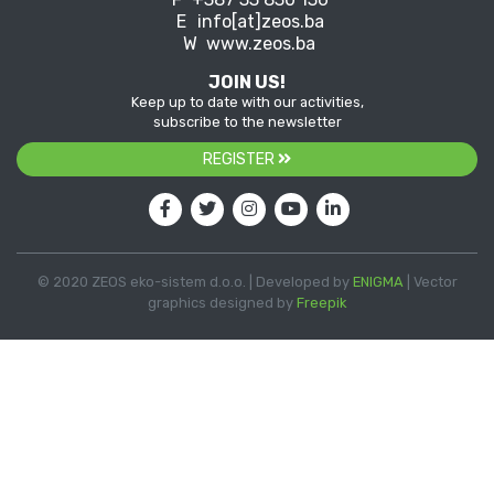
E
info[at]zeos.ba
W
www.zeos.ba
JOIN US!
Keep up to date with our activities,
subscribe to the newsletter
REGISTER
© 2020 ZEOS eko-sistem d.o.o. | Developed by
ENIGMA
| Vector
graphics designed by
Freepik