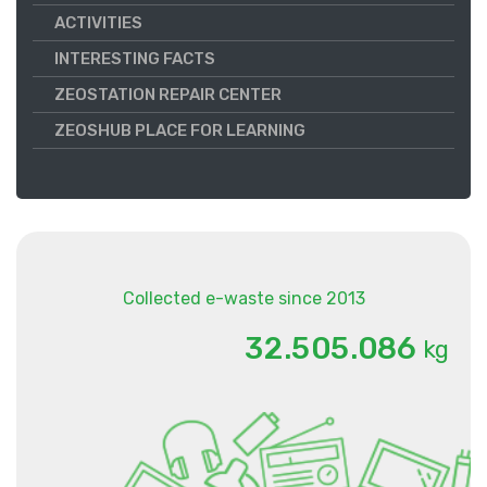
ACTIVITIES
INTERESTING FACTS
ZEOSTATION REPAIR CENTER
ZEOSHUB PLACE FOR LEARNING
Collected e-waste since 2013
.
.
3
2
5
0
5
0
8
6
kg