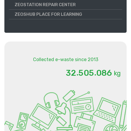
ZEOSTATION REPAIR CENTER
ZEOSHUB PLACE FOR LEARNING
Collected e-waste since 2013
.
.
3
2
5
0
5
0
8
6
kg