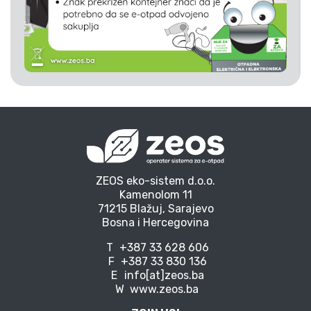
ZEOS eko-sistem d.o.o.
Kamenolom 11
71215 Blažuj, Sarajevo
Bosna i Hercegovina
T
+387 33 628 606
F
+387 33 830 136
E
info[at]zeos.ba
W
www.zeos.ba