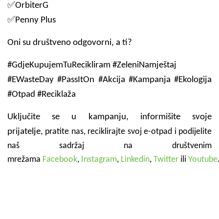
✅OrbiterG
✅Penny Plus
Oni su društveno odgovorni, a ti?
#GdjeKupujemTuRecikliram #ZeleniNamještaj
#EWasteDay #PassItOn #Akcija #Kampanja #Ekologija
#Otpad #Reciklaža
Uključite se u kampanju, informišite svoje
prijatelje,
pratite nas, reciklirajte svoj e-otpad i podijelite
naš sadržaj na društvenim
mrežama
Facebook
,
Instagram
,
Linkedin
,
Twitter
ili
Youtube