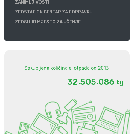
ZANIMLJIVOSTI
ZEOSTATION CENTAR ZA POPRAVKU
ZEOSHUB MJESTO ZA UČENJE
Sakupljena količina e-otpada od 2013.
.
.
3
2
5
0
5
0
8
6
kg