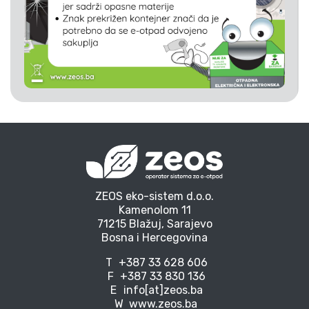
ZEOS eko-sistem d.o.o.
Kamenolom 11
71215 Blažuj, Sarajevo
Bosna i Hercegovina
T
+387 33 628 606
F
+387 33 830 136
E
info[at]zeos.ba
W
www.zeos.ba