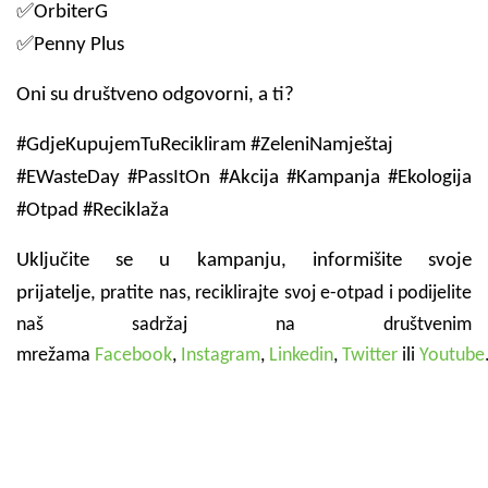
✅OrbiterG
✅Penny Plus
Oni su društveno odgovorni, a ti?
#GdjeKupujemTuRecikliram #ZeleniNamještaj
#EWasteDay #PassItOn #Akcija #Kampanja #Ekologija
#Otpad #Reciklaža
Uključite se u kampanju, informišite svoje
prijatelje,
pratite nas, reciklirajte svoj e-otpad i podijelite
naš sadržaj na društvenim
mrežama
Facebook
,
Instagram
,
Linkedin
,
Twitter
ili
Youtube