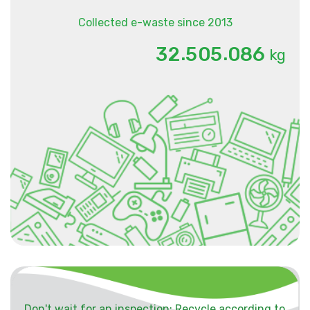
Collected e-waste since 2013
.
.
3
2
5
0
5
0
8
6
kg
Don't wait for an inspection: Recycle according to