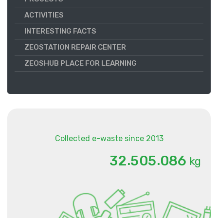
ACTIVITIES
INTERESTING FACTS
ZEOSTATION REPAIR CENTER
ZEOSHUB PLACE FOR LEARNING
Collected e-waste since 2013
.
.
3
2
5
0
5
0
8
6
kg