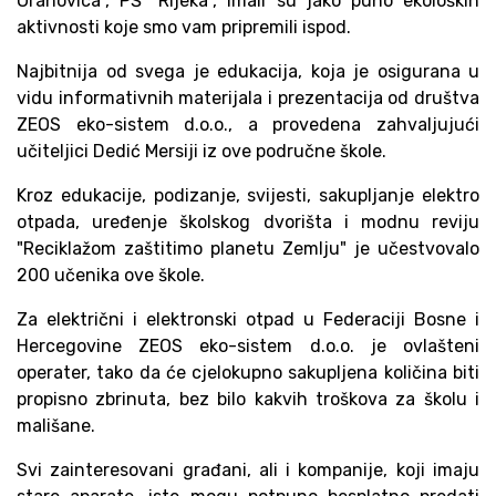
Orahovica", PŠ "Rijeka", imali su jako puno ekoloških
aktivnosti koje smo vam pripremili ispod.
Najbitnija od svega je edukacija, koja je osigurana u
vidu informativnih materijala i prezentacija od društva
ZEOS eko-sistem d.o.o., a provedena zahvaljujući
učiteljici Dedić Mersiji iz ove područne škole.
Kroz edukacije, podizanje, svijesti, sakupljanje elektro
otpada, uređenje školskog dvorišta i modnu reviju
"Reciklažom zaštitimo planetu Zemlju" je učestvovalo
200 učenika ove škole.
Za električni i elektronski otpad u Federaciji Bosne i
Hercegovine ZEOS eko-sistem d.o.o. je ovlašteni
operater, tako da će cjelokupno sakupljena količina biti
propisno zbrinuta, bez bilo kakvih troškova za školu i
mališane.
Svi zainteresovani građani, ali i kompanije, koji imaju