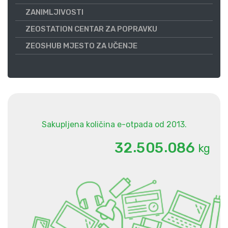
ZANIMLJIVOSTI
ZEOSTATION CENTAR ZA POPRAVKU
ZEOSHUB MJESTO ZA UČENJE
Sakupljena količina e-otpada od 2013.
.
.
3
2
5
0
5
0
8
6
kg