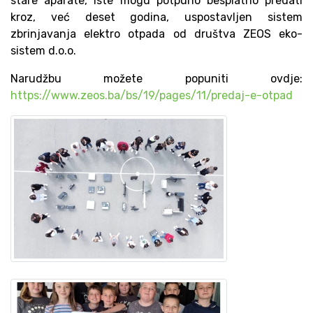
stare aparate, iste mogu potpuno besplatno predati
kroz, već deset godina, uspostavljen sistem
zbrinjavanja elektro otpada od društva ZEOS eko-
sistem d.o.o.
Narudžbu možete popuniti ovdje:
https://www.zeos.ba/bs/19/pages/11/predaj-e-otpad