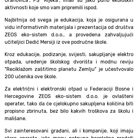
Orahovica", PŠ "Rijeka", imali su jako puno ekoloških
aktivnosti koje smo vam pripremili ispod.
Najbitnija od svega je edukacija, koja je osigurana u
vidu informativnih materijala i prezentacija od društva
ZEOS eko-sistem d.o.o., a provedena zahvaljujući
učiteljici Dedić Mersiji iz ove područne škole.
Kroz edukacije, podizanje, svijesti, sakupljanje elektro
otpada, uređenje školskog dvorišta i modnu reviju
"Reciklažom zaštitimo planetu Zemlju" je učestvovalo
200 učenika ove škole.
Za električni i elektronski otpad u Federaciji Bosne i
Hercegovine ZEOS eko-sistem d.o.o. je ovlašteni
operater, tako da će cjelokupno sakupljena količina biti
propisno zbrinuta, bez bilo kakvih troškova za školu i
mališane.
Svi zainteresovani građani, ali i kompanije, koji imaju