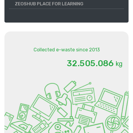
ZEOSHUB PLACE FOR LEARNING
Collected e-waste since 2013
.
.
3
2
5
0
5
0
8
6
kg