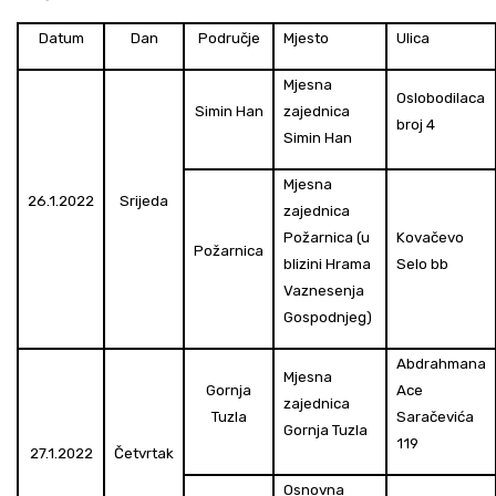
Datum
Dan
Područje
Mjesto
Ulica
Mjesna
Oslobodilaca
Simin Han
zajednica
broj 4
Simin Han
Mjesna
26.1.2022
Srijeda
zajednica
Požarnica (u
Kovačevo
Požarnica
blizini Hrama
Selo bb
Vaznesenja
Gospodnjeg)
Abdrahmana
Mjesna
Gornja
Ace
zajednica
Tuzla
Saračevića
Gornja Tuzla
119
27.1.2022
Četvrtak
Osnovna