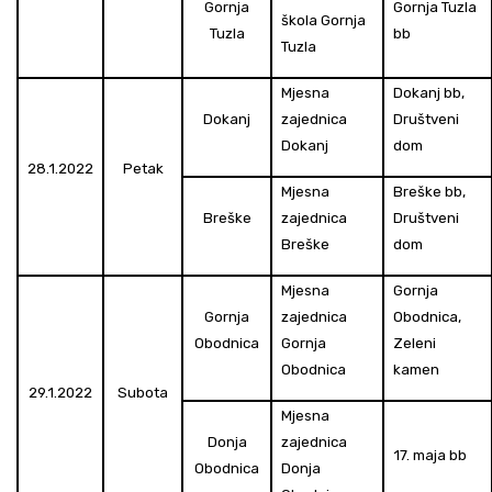
Gornja
Gornja Tuzla
škola Gornja
Tuzla
bb
Tuzla
Mjesna
Dokanj bb,
Dokanj
zajednica
Društveni
Dokanj
dom
28.1.2022
Petak
Mjesna
Breške bb,
Breške
zajednica
Društveni
Breške
dom
Mjesna
Gornja
Gornja
zajednica
Obodnica,
Obodnica
Gornja
Zeleni
Obodnica
kamen
29.1.2022
Subota
Mjesna
Donja
zajednica
17. maja bb
Obodnica
Donja