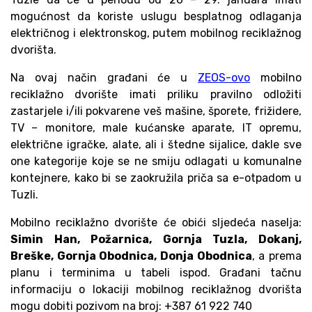
mogućnost da koriste uslugu besplatnog odlaganja
električnog i elektronskog, putem mobilnog reciklažnog
dvorišta.
Na ovaj način građani će u
ZEOS-ovo
mobilno
reciklažno dvorište imati priliku pravilno odložiti
zastarjele i/ili pokvarene veš mašine, šporete, frižidere,
TV – monitore, male kućanske aparate, IT opremu,
električne igračke, alate, ali i štedne sijalice, dakle sve
one kategorije koje se ne smiju odlagati u komunalne
kontejnere, kako bi se zaokružila priča sa e-otpadom u
Tuzli.
Mobilno reciklažno dvorište će obići sljedeća naselja:
Simin Han, Požarnica, Gornja Tuzla, Dokanj,
Breške, Gornja Obodnica, Donja Obodnica
, a prema
planu i terminima u tabeli ispod. Građani tačnu
informaciju o lokaciji mobilnog reciklažnog dvorišta
mogu dobiti pozivom na broj: +387 61 922 740