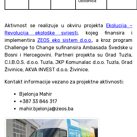
Obodnica
Aktivnost se realizuje u okviru projekta
Ekolucija –
Revolucija ekološke svijesti
, kojeg finansira i
implementira
ZEOS eko sistem d.o.o.,
a kroz program
Challenge to Change sufinansira Ambasada Švedske u
Bosni i Hercegovini. Partneri projekta su Grad Tuzla,
C.I.B.O.S. d.o.o. Tuzla, JKP Komunalac d.o.o. Tuzla, Grad
Živinice, AKVA INVEST d.o.o. Živinice.
Kontakt informacije vezano za projektne aktivnosti:
Bjelonja Mahir
+387 33 846 317
mahir.bjelonja@zeos.ba