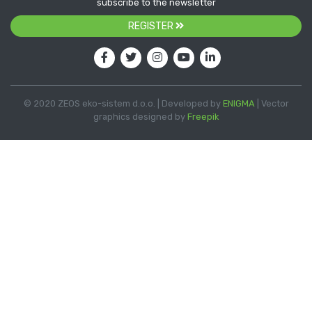
subscribe to the newsletter
REGISTER
© 2020 ZEOS eko-sistem d.o.o. | Developed by
ENIGMA
| Vector
graphics designed by
Freepik