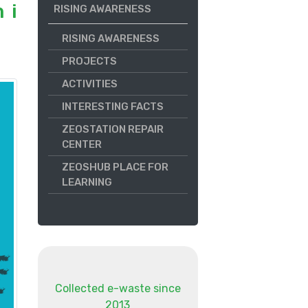
 i
RISING AWARENESS
RISING AWARENESS
PROJECTS
ACTIVITIES
INTERESTING FACTS
ZEOSTATION REPAIR
CENTER
ZEOSHUB PLACE FOR
LEARNING
Collected e-waste since
2013