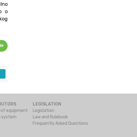
ilno
o o
skog
IBUTORS
LEGISLATION
s of equipment
Legislation
o-system
Law and Rulebook
Frequently Asked Questions