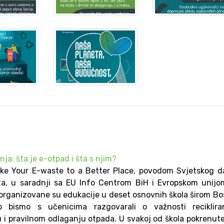
nja: šta je e-otpad i šta s njim?
ake Your E-waste to a Better Place, povodom Svjetskog 
arta, u saradnji sa EU Info Centrom BiH i Evropskom unij
 organizovane su edukacije u deset osnovnih škola širom B
 bismo s učenicima razgovarali o važnosti recikliran
 i pravilnom odlaganju otpada. U svakoj od škola pokrenut