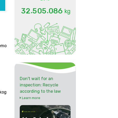
.
.
3
2
5
0
5
0
8
6
kg
emo
Don't wait for an
inspection: Recycle
according to the law
kog
Learn more