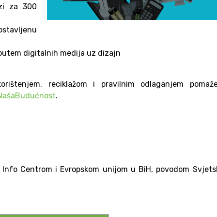
nzi za 300
ostavljenu
utem digitalnih medija uz dizajn
orištenjem, reciklažom i pravilnim odlaganjem pomaž
NašaBudućnost
.
U Info Centrom i Evropskom unijom u BiH, povodom Svjets