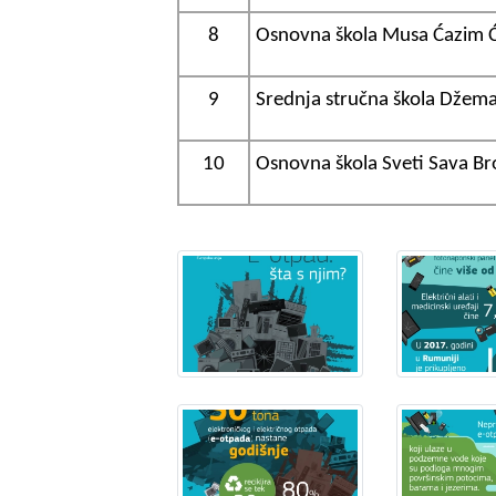
8
Osnovna škola Musa Ćazim Ća
9
Srednja stručna škola Džema
10
Osnovna škola Sveti Sava Br