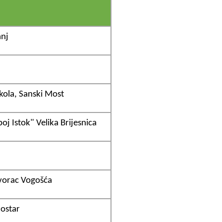
anj
kola, Sanski Most
oj Istok" Velika Brijesnica
vorac Vogošća
Mostar