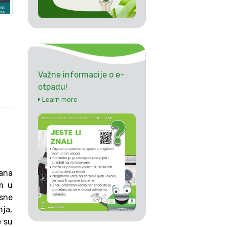
Važne informacije o e-
otpadu!
Learn more
dana
om u
osne
ja,
e su