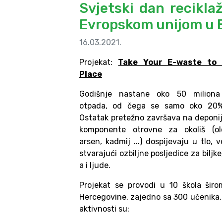
Svjetski dan recikla
Evropskom unijom u 
16.03.2021.
Projekat:
Take Your E-waste to 
Place
Godišnje nastane oko 50 milion
otpada, od čega se samo oko 20% r
Ostatak pretežno završava na deponi
komponente otrovne za okoliš (olo
arsen, kadmij ...) dospijevaju u tlo, 
stvarajući ozbiljne posljedice za biljke,
a i ljude.
Projekat se provodi u 10 škola šir
Hercegovine, zajedno sa 300 učenika.
aktivnosti su: