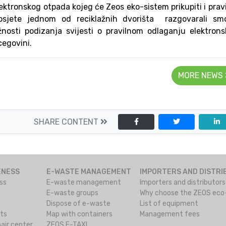
lektronskog otpada kojeg će Zeos eko-sistem prikupiti i prav
 posjete jednom od reciklažnih dvorišta razgovarali sm
nosti podizanja svijesti o pravilnom odlaganju elektron
cegovini.
MORE NEWS
SHARE CONTENT
ENESS
E-WASTE MANAGEMENT
IMPORTERS AND DISTR
ss
E-waste management
Importers and distributor
E-waste groups
Why choose the ZEOS ec
Dispose of e-waste
List of equipment
cts
Map with containers
Management fees
air center
ZEOS E-TAXI