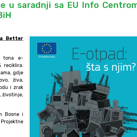
že u saradnji sa EU Info Centrom
BiH
a Better
a tona e-
eciklira.
jama, gdje
vo, živa,
vodu i zrak
 životinje,
om Bosne i
 Projektne