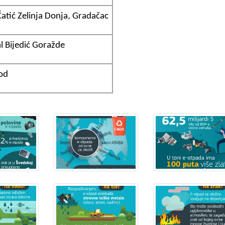
tić Zelinja Donja, Gradačac
l Bijedić Goražde
od