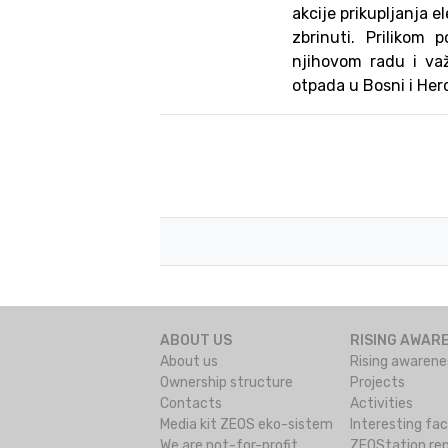
akcije prikupljanja e
zbrinuti. Prilikom
njihovom radu i važ
otpada u Bosni i Her
ABOUT US
RISING AWAR
About us
Rising awarene
Ownership structure
Projects
Contacts
Activities
Media kit ZEOS eko-sistem
Interesting fa
We are not-for-profit
ZEOStation rep