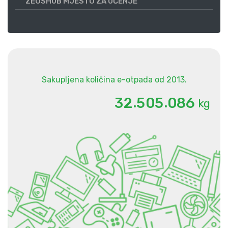
ZEOSHUB MJESTO ZA UČENJE
Sakupljena količina e-otpada od 2013.
.
.
3
2
5
0
5
0
8
6
kg