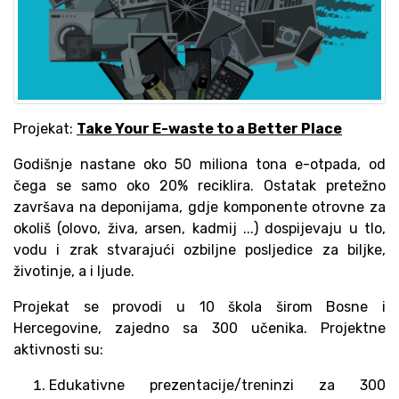
Projekat:
Take Your E-waste to a Better Place
Godišnje nastane oko 50 miliona tona e-otpada, od
čega se samo oko 20% reciklira. Ostatak pretežno
završava na deponijama, gdje komponente otrovne za
okoliš (olovo, živa, arsen, kadmij ...) dospijevaju u tlo,
vodu i zrak stvarajući ozbiljne posljedice za biljke,
životinje, a i ljude.
Projekat se provodi u 10 škola širom Bosne i
Hercegovine, zajedno sa 300 učenika. Projektne
aktivnosti su:
Edukativne prezentacije/treninzi za 300