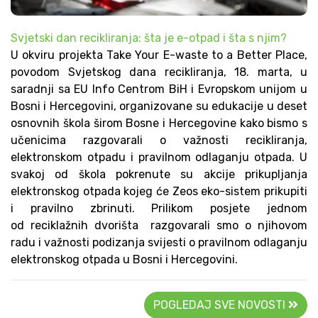
Svjetski dan recikliranja: šta je e-otpad i šta s njim?
U okviru projekta Take Your E-waste to a Better Place,
povodom Svjetskog dana recikliranja, 18. marta, u
saradnji sa EU Info Centrom BiH i Evropskom unijom u
Bosni i Hercegovini, organizovane su edukacije u deset
osnovnih škola širom Bosne i Hercegovine kako bismo s
učenicima razgovarali o važnosti recikliranja,
elektronskom otpadu i pravilnom odlaganju otpada. U
svakoj od škola pokrenute su akcije prikupljanja
elektronskog otpada kojeg će Zeos eko-sistem prikupiti
i pravilno zbrinuti. Prilikom posjete jednom
od reciklažnih dvorišta razgovarali smo o njihovom
radu i važnosti podizanja svijesti o pravilnom odlaganju
elektronskog otpada u Bosni i Hercegovini.
POGLEDAJ SVE NOVOSTI