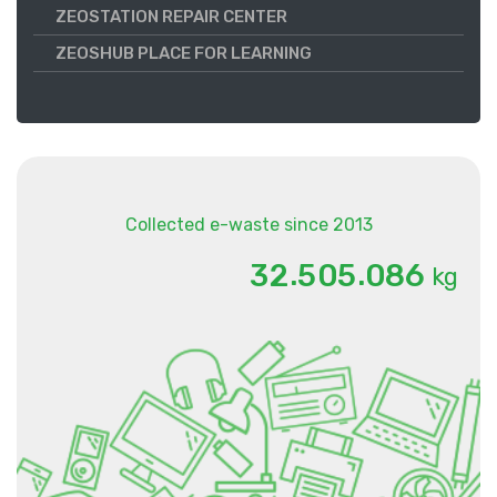
ZEOSTATION REPAIR CENTER
ZEOSHUB PLACE FOR LEARNING
Collected e-waste since 2013
.
.
3
2
5
0
5
0
8
6
kg