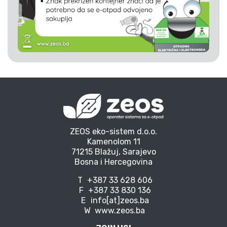
ZEOS eko-sistem d.o.o.
Kamenolom 11
71215 Blažuj, Sarajevo
Bosna i Hercegovina
T
+387 33 628 606
F
+387 33 830 136
E
info[at]zeos.ba
W
www.zeos.ba