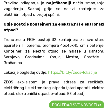
Pravilno odlaganje je
najefikasniji
način smanjenja
zagađenja. Saznaj gdje se nalazi kontejner za
električni otpad u tvojoj općini.
Gdje postoje kontejneri za električni i elektronski
otpad?
Trenutno u FBIH postoji 32 kontejnera za sve stare
aparate i IT opremu, promjera 45x45x45 cm i baterije.
Kontejneri za elektro otpad se nalaze u Kantonu
Sarajevo, Gradovima Konjic, Mostar, Goražde i
Gračanica.
Lokacije pogledaj ovdje:
https://bit.ly/zeos-lokacije
ZEOS eko-sistem je prava adresa za reciklažu
električnog i elektronskog otpada (stari aparati, elektro
otpad, elektronički otpad, e-otpad, EE otpad).
POGLEDAJ SVE NOVOSTI