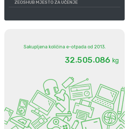
ZEOSHUB MJESTO ZA UČENJE
Sakupljena količina e-otpada od 2013.
.
.
3
2
5
0
5
0
8
6
kg