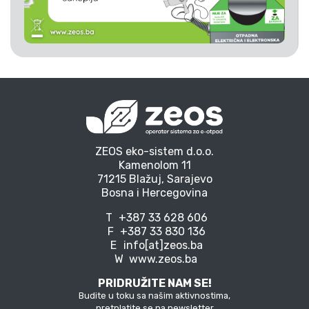
ZEOS eko-sistem d.o.o.
Kamenolom 11
71215 Blažuj, Sarajevo
Bosna i Hercegovina
T
+387 33 628 606
F
+387 33 830 136
E
info[at]zeos.ba
W
www.zeos.ba
PRIDRUŽITE NAM SE!
Budite u toku sa našim aktivnostima,
pretplatite se na newsletter