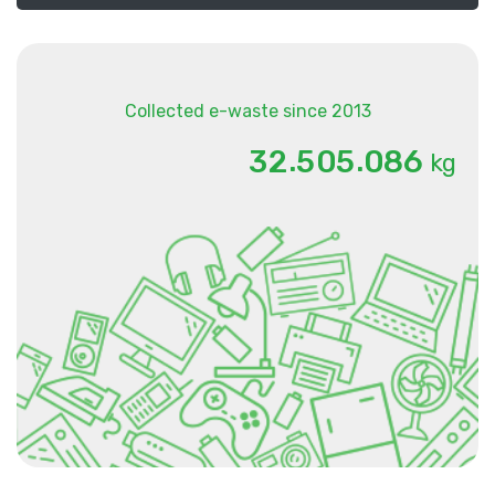
Collected e-waste since 2013
.
.
3
2
5
0
5
0
8
6
kg