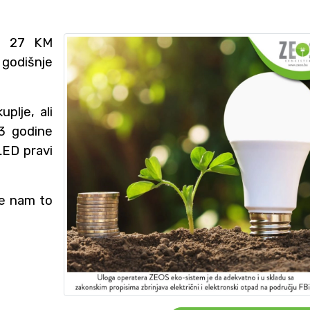
ši 27 KM
 godišnje
plje, ali
 3 godine
LED pravi
te nam to