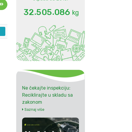
.
.
3
2
5
0
5
0
8
6
kg
Ne čekajte inspekciju:
Reciklirajte u skladu sa
zakonom
Saznaj više