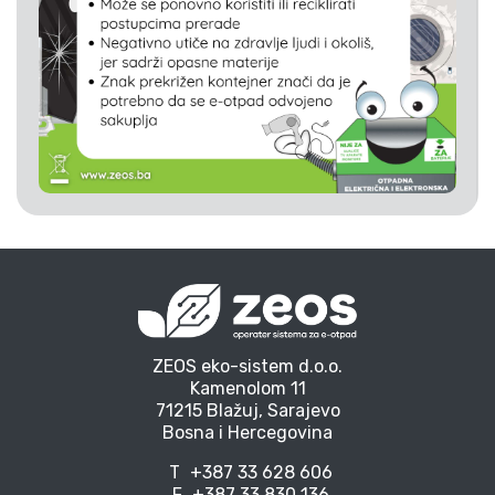
ZEOS eko-sistem d.o.o.
Kamenolom 11
71215 Blažuj, Sarajevo
Bosna i Hercegovina
T
+387 33 628 606
F
+387 33 830 136