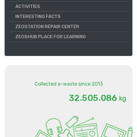
ACTIVITIES
INTERESTING FACTS
ZEOSTATION REPAIR CENTER
ZEOSHUB PLACE FOR LEARNING
Collected e-waste since 2013
.
.
3
2
5
0
5
0
8
6
kg