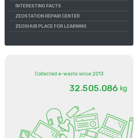
INTERESTING FACTS
ZEOSTATION REPAIR CENTER
ZEOSHUB PLACE FOR LEARNING
Collected e-waste since 2013
.
.
3
2
5
0
5
0
8
6
kg