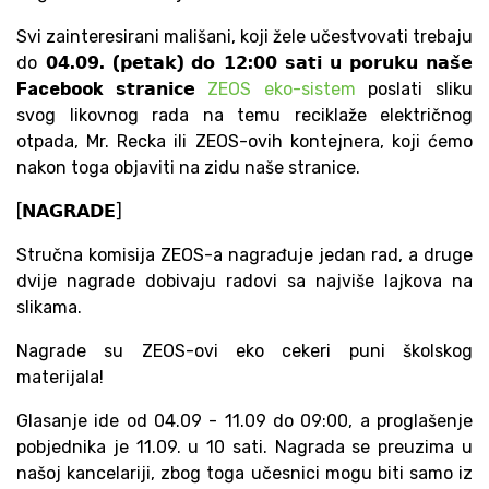
Svi zainteresirani mališani, koji žele učestvovati trebaju
do
𝟬𝟰
.
𝟬𝟵
. (
𝗽𝗲𝘁𝗮𝗸
)
𝗱𝗼 𝟭𝟮
:
𝟬𝟬 𝘀𝗮𝘁𝗶 𝘂 𝗽𝗼𝗿𝘂𝗸𝘂 𝗻𝗮𝘀̌𝗲
Facebook 𝘀𝘁𝗿𝗮𝗻𝗶𝗰𝗲
ZEOS eko-sistem
poslati sliku
svog likovnog rada na temu reciklaže električnog
otpada, Mr. Recka ili ZEOS-ovih kontejnera, koji ćemo
nakon toga objaviti na zidu naše stranice.
[𝗡𝗔𝗚𝗥𝗔𝗗𝗘]
Stručna komisija ZEOS-a nagrađuje jedan rad, a druge
dvije nagrade dobivaju radovi sa najviše lajkova na
slikama.
Nagrade su ZEOS-ovi eko cekeri puni školskog
materijala!
Glasanje ide od 04.09 - 11.09 do 09:00, a proglašenje
pobjednika je 11.09. u 10 sati. Nagrada se preuzima u
našoj kancelariji, zbog toga učesnici mogu biti samo iz