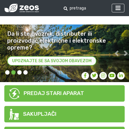
Da li ste uvoznik, distributer ili
proizvođač električne i elektronske
opreme?
Preth
S
UPOZNAJTE SE SA SVOJOM OBAVEZOM
PREDAJ STARI APARAT
SAKUPLJAČI