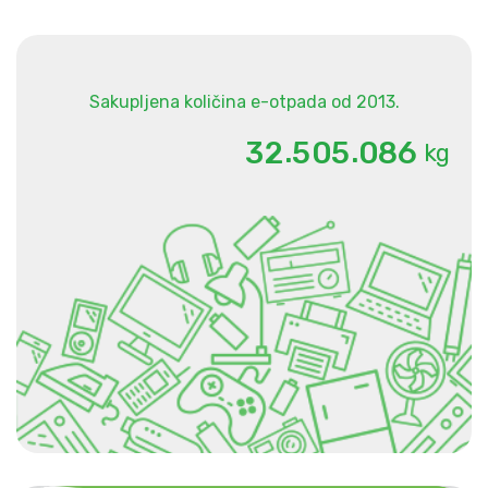
Sakupljena količina e-otpada od 2013.
.
.
3
2
5
0
5
0
8
6
kg