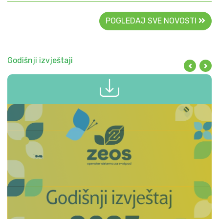
POGLEDAJ SVE NOVOSTI
Godišnji izvještaji
2025
Pretho
Slj