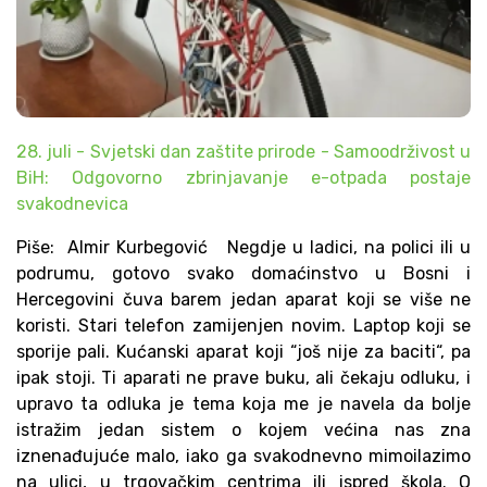
28. juli - Svjetski dan zaštite prirode - Samoodrživost u
BiH: Odgovorno zbrinjavanje e-otpada postaje
svakodnevica
Piše: Almir Kurbegović Negdje u ladici, na polici ili u
podrumu, gotovo svako domaćinstvo u Bosni i
Hercegovini čuva barem jedan aparat koji se više ne
koristi. Stari telefon zamijenjen novim. Laptop koji se
sporije pali. Kućanski aparat koji “još nije za baciti“, pa
ipak stoji. Ti aparati ne prave buku, ali čekaju odluku, i
upravo ta odluka je tema koja me je navela da bolje
istražim jedan sistem o kojem većina nas zna
iznenađujuće malo, iako ga svakodnevno mimoilazimo
na ulici, u trgovačkim centrima ili ispred škola. O