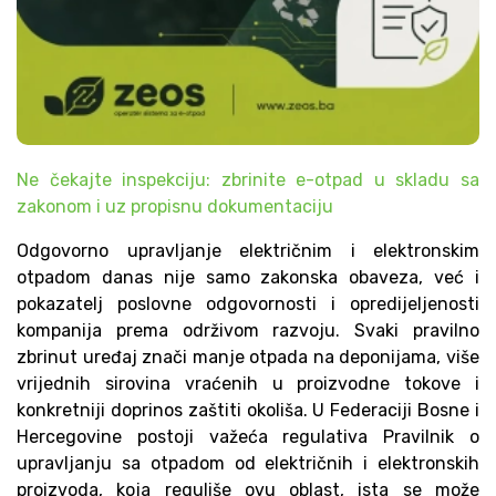
Ne čekajte inspekciju: zbrinite e-otpad u skladu sa
zakonom i uz propisnu dokumentaciju
Odgovorno upravljanje električnim i elektronskim
otpadom danas nije samo zakonska obaveza, već i
pokazatelj poslovne odgovornosti i opredijeljenosti
kompanija prema održivom razvoju. Svaki pravilno
zbrinut uređaj znači manje otpada na deponijama, više
vrijednih sirovina vraćenih u proizvodne tokove i
konkretniji doprinos zaštiti okoliša. U Federaciji Bosne i
Hercegovine postoji važeća regulativa Pravilnik o
upravljanju sa otpadom od električnih i elektronskih
proizvoda, koja reguliše ovu oblast, ista se može