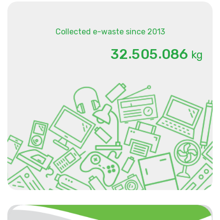
Collected e-waste since 2013
.
.
3
2
5
0
5
0
8
6
kg