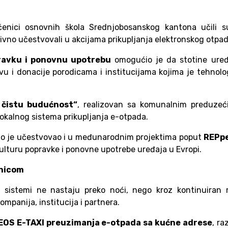
čenici osnovnih škola Srednjobosanskog kantona učili s
ivno učestvovali u akcijama prikupljanja elektronskog otpad
ravku i ponovnu upotrebu
omogućio je da stotine uređ
vu i donacije porodicama i institucijama kojima je tehnolo
 čistu budućnost“
, realizovan sa komunalnim preduzeć
 lokalnog sistema prikupljanja e-otpada.
o je učestvovao i u međunarodnim projektima poput
REPpe
kulturu popravke i ponovne upotrebe uređaja u Evropi.
dnicom
 sistemi ne nastaju preko noći, nego kroz kontinuiran r
ompanija, institucija i partnera.
EOS E-TAXI preuzimanja e-otpada sa kućne adrese
, ra