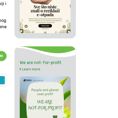
ji i
enog
mene
We are not-for-profit
Learn more