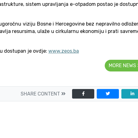
astrukture, sistem upravljanja e-otpadom postao je dostupni
dugoročnu viziju Bosne i Hercegovine bez nepravilno odlož
vlja resursima, ulaže u cirkularnu ekonomiju i prati savre
inu dostupan je ovdje:
www.zeos.ba
MORE NEWS
SHARE CONTENT