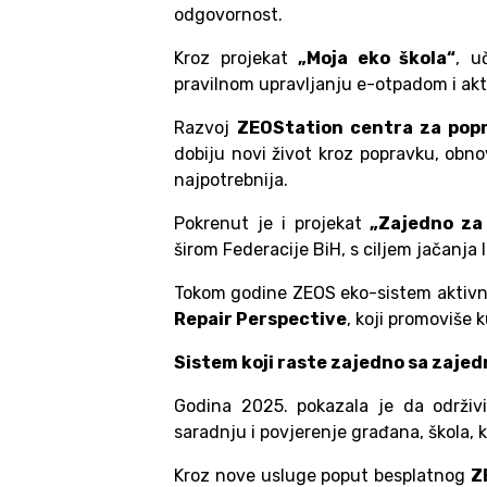
odgovornost.
Kroz projekat
„Moja eko škola“
, u
pravilnom upravljanju e-otpadom i akt
Razvoj
ZEOStation centra za pop
dobiju novi život kroz popravku, obno
najpotrebnija.
Pokrenut je i projekat
„Zajedno za
širom Federacije BiH, s ciljem jačanja
Tokom godine ZEOS eko-sistem aktivn
Repair Perspective
, koji promoviše 
Sistem koji raste zajedno sa zaje
Godina 2025. pokazala je da održivi
saradnju i povjerenje građana, škola, k
Kroz nove usluge poput besplatnog
Z