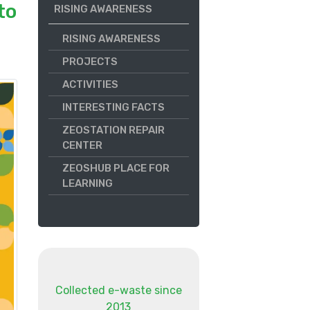
to
RISING AWARENESS
RISING AWARENESS
PROJECTS
ACTIVITIES
INTERESTING FACTS
ZEOSTATION REPAIR
CENTER
ZEOSHUB PLACE FOR
LEARNING
Collected e-waste since
2013