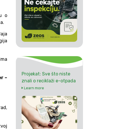
u o
a.
aja
gija
ima
Projekat: Sve što niste
r –
znali o reciklaži e-otpada
Learn more
ad,
zvoj