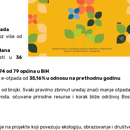
pada
oz više od
đana
nosti u
36
74 od 79 općina u BiH
na e-otpada od
35,16% u odnosu na prethodnu godinu
 od brojki. Svaki pravilno zbrinut uređaj znači manje otpad
oda, očuvane prirodne resurse i korak bliže održivoj Bos
e na projekte koji povezuju ekologiju, obrazovanje i društ