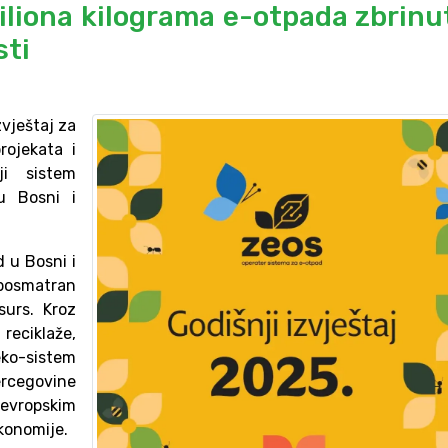
miliona kilograma e-otpada zbrinu
sti
zvještaj za
rojekata i
ji sistem
u Bosni i
 u Bosni i
i posmatran
surs. Kroz
reciklaže,
eko-sistem
Hercegovine
evropskim
ekonomije.