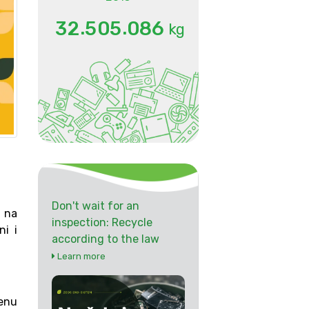
.
.
3
2
5
0
5
0
8
6
kg
Don't wait for an
a na
inspection: Recycle
ni i
according to the law
Learn more
venu