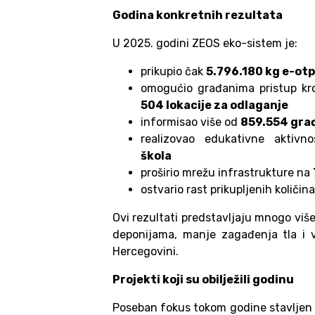
Godina konkretnih rezultata
U 2025. godini ZEOS eko-sistem je:
prikupio čak
5.796.180 kg e-ot
omogućio građanima pristup kr
504 lokacije za odlaganje
informisao više od
859.554 gra
realizovao edukativne aktiv
škola
proširio mrežu infrastrukture na
ostvario rast prikupljenih količi
Ovi rezultati predstavljaju mnogo više
deponijama, manje zagađenja tla i v
Hercegovini.
Projekti koji su obilježili godinu
Poseban fokus tokom godine stavljen j