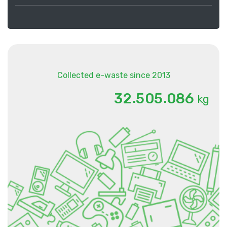
Collected e-waste since 2013
.
.
3
2
5
0
5
0
8
6
kg