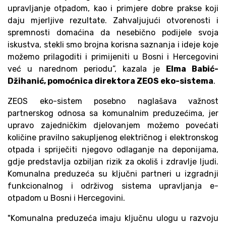
upravljanje otpadom, kao i primjere dobre prakse koji
daju mjerljive rezultate. Zahvaljujući otvorenosti i
spremnosti domaćina da nesebično podijele svoja
iskustva, stekli smo brojna korisna saznanja i ideje koje
možemo prilagoditi i primijeniti u Bosni i Hercegovini
već u narednom periodu”, kazala je
Elma Babić-
Džihanić, pomoćnica direktora ZEOS eko-sistema
.
ZEOS eko-sistem posebno naglašava važnost
partnerskog odnosa sa komunalnim preduzećima, jer
upravo zajedničkim djelovanjem možemo povećati
količine pravilno sakupljenog električnog i elektronskog
otpada i spriječiti njegovo odlaganje na deponijama,
gdje predstavlja ozbiljan rizik za okoliš i zdravlje ljudi.
Komunalna preduzeća su ključni partneri u izgradnji
funkcionalnog i održivog sistema upravljanja e-
otpadom u Bosni i Hercegovini.
"Komunalna preduzeća imaju ključnu ulogu u razvoju