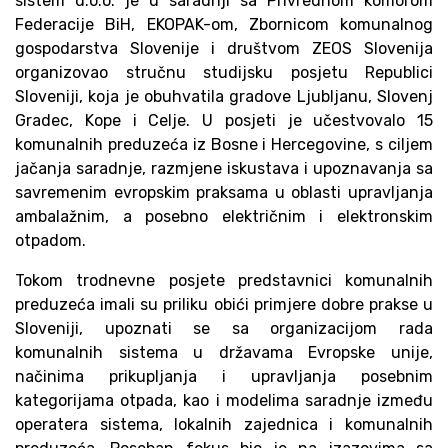
sistem d.o.o. je u saradnji sa Privrednom komorom
Federacije BiH, EKOPAK-om, Zbornicom komunalnog
gospodarstva Slovenije i društvom ZEOS Slovenija
organizovao stručnu studijsku posjetu Republici
Sloveniji, koja je obuhvatila gradove Ljubljanu, Slovenj
Gradec, Kope i Celje. U posjeti je učestvovalo 15
komunalnih preduzeća iz Bosne i Hercegovine, s ciljem
jačanja saradnje, razmjene iskustava i upoznavanja sa
savremenim evropskim praksama u oblasti upravljanja
ambalažnim, a posebno električnim i elektronskim
otpadom.
Tokom trodnevne posjete predstavnici komunalnih
preduzeća imali su priliku obići primjere dobre prakse u
Sloveniji, upoznati se sa organizacijom rada
komunalnih sistema u državama Evropske unije,
načinima prikupljanja i upravljanja posebnim
kategorijama otpada, kao i modelima saradnje između
operatera sistema, lokalnih zajednica i komunalnih