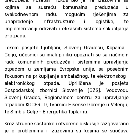
preduzeća. Poseban fokus bio je na izazovima sa
kojima se susreću komunalna preduzeća u
svakodnevnom radu, mogućim rješenjima za
unapređenje infrastrukture i logistike, te
implementaciji održivih i efikasnih sistema sakupljanja
e-otpada.
Tokom posjete Ljubljani, Slovenj Gradecu, Kopama i
Celju, učesnici su imali priliku upoznati se sa načinom
rada komunalnih preduzeća i sistemima upravljanja
otpadom u zemljama Evropske unije, sa posebnim
fokusom na prikupljanje ambalažnog, te elektronskog i
elektroničkog otpada. Upriličena je posjeta
Gospodarskoj zbornici Slovenije (GZS), Vodovodu
Slovenj Gradec, Regionalnom centru za upravljanje
otpadom KOCEROD, tvornici Hisense Gorenje u Velenju,
te Simbiu Celje - Energetika Toplarnu.
Kroz stručne sastanke i otvorene diskusije razgovarano
je o problemima i izazovima sa kojima se suočava