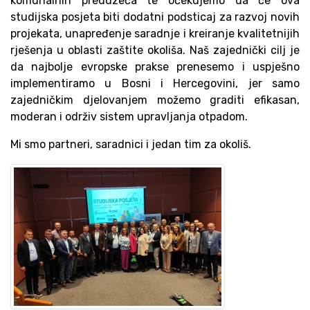
komunalnih preduzeća te očekujemo da će ova
studijska posjeta biti dodatni podsticaj za razvoj novih
projekata, unapređenje saradnje i kreiranje kvalitetnijih
rješenja u oblasti zaštite okoliša. Naš zajednički cilj je
da najbolje evropske prakse prenesemo i uspješno
implementiramo u Bosni i Hercegovini, jer samo
zajedničkim djelovanjem možemo graditi efikasan,
moderan i održiv sistem upravljanja otpadom.
Mi smo partneri, saradnici i jedan tim za okoliš.