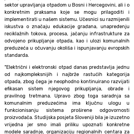
sektor upravljanja otpadom u Bosni i Hercegovini, ali i o
konkretnim praksama koje se mogu prilagoditi i
implementirati u našem sistemu. Učesnici su razmijenili
iskustva o značaju edukacije građana, unapređenju
reciklažnih tokova, procesa, jačanju infrastrukture za
odvojeno prikupljanje otpada, kao i ulozi komunalnih
preduzeća u očuvanju okoliša i ispunjavanju evropskih
standarda.
"Električni i elektronski otpad danas predstavlja jednu
od najkompleksnijih i najbrže rastućih kategorija
otpada, zbog čega je neophodno kontinuirano razvijati
efikasan sistem njegovog prikupljanja, obrade i
pravilnog tretmana. Upravo zbog toga saradnja sa
komunalnim preduzećima ima ključnu ulogu u
funkcionisanju sistema proširene odgovornosti
proizvođača. Studijska posjeta Sloveniji bila je izuzetno
vrijedna jer smo imali priliku upoznati konkretne
modele saradnje, organizaciju regionalnih centara za