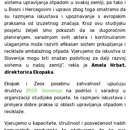
sistema upravljanja otpadom u svakoj zemlji, pa tako i
u Bosni i Hercegovini i upravo zbog toga smatramo da
su razmjena iskustava i upoznavanje s evropskim
praksama od izuzetnog značaja. Kroz ovu studijsku
posjetu željeli smo pokazati da se dugoročnim
planiranjem, saradnjom svih aktera i kontinuiranim
ulaganjima može razviti efikasan sistem prikupljanja i
reciklaže ambalažnog otpada. Vjerujemo da iskustva iz
Slovenije mogu biti snažan podsticaj za dalji razvoj
sistema u našoj zemlji“, rekla je
Amela Hrbat,
direktorica Ekopaka
.
Ekopak i Zeos posebnu zahvalnost upućuju
društvu
ZEOS Slovenija
na podršci i saradnji u
organizaciji studijske posjete, te razmjeni iskustava i
primjera dobre prakse iz oblasti upravljanja otpadom i
reciklaže.
Vjerujemo u kapacitete, stručnost i posvećenost naših