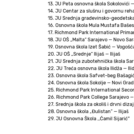
13. JU Peta osnovna škola Sokolovići — 
14. JU Centar za slušnu i govornu reha
15. JU Srednja građevinsko-geodetska
16. Osnovna škola Mula Mustafa Bašesk
17. Richmond Park International Primar
18. JU OŠ „Malta“ Sarajevo — Novo Sa
19. Osnovna škola Izet Šabić — Vogošć
20. JU OŠ „Srednje“ Ilijaš — Ilijaš
21. JU Srednja zubotehnička škola Sa
22. JU Treća osnovna škola Ilidža — Ili
23. Osnovna škola Safvet-beg Bašagi
24. Osnovna škola Sokolje — Novi Grad
25. Richmond Park International Secon
26. Richmond Park College Sarajevo — 
27. Srednja škola za okoliš i drvni diz
28. Osnovna škola „Đulistan“ — Ilijaš
29. JU Osnovna Škola ,,Ćamil Sijarić''