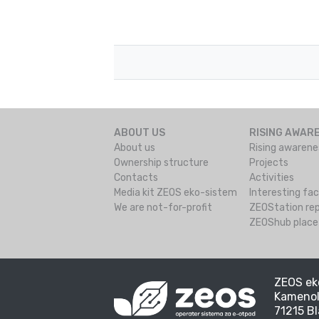
ABOUT US
RISING AWAR
About us
Rising awarene
Ownership structure
Projects
Contacts
Activities
Media kit ZEOS eko-sistem
Interesting fa
We are not-for-profit
ZEOStation rep
ZEOShub place 
ZEOS eko
Kamenol
71215 Bl