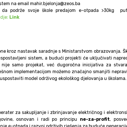
istem na email mahir.bjelonja@zeos.ba
i da podrže svoje škole predajom e-otpada >30kg pu
dje:
Link
ntone kroz nastavak saradnje s Ministarstvom obrazovanja. Š
uspostavljeni sistem, a budući projekti će uključivati napr
nije samo projekat, već dugoročna inicijativa za stvara
spješnom implementacijom možemo značajno smanjiti neprav
 uspostaviti model održivog ekološkog djelovanja u školama.
erater za sakupljanje i zbrinjavanje električnog i elektron
govine, osnovan i radi po principu
ne-za-profit
, posve
ranje e-otpada i razvoj održivih rješenja za buduće generacij