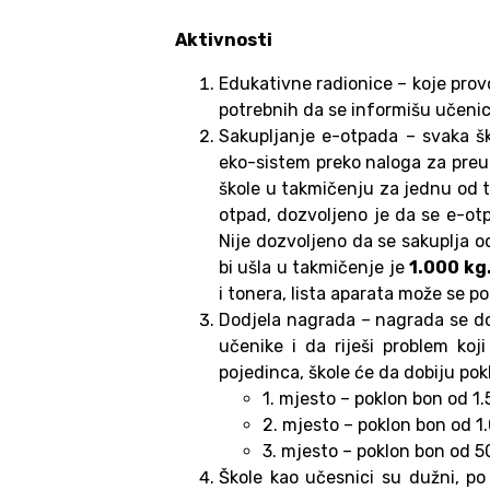
Aktivnosti
Edukativne radionice – koje prov
potrebnih da se informišu učenic
Sakupljanje e-otpada – svaka šk
eko-sistem preko naloga za pre
škole u takmičenju za jednu od tr
otpad, dozvoljeno je da se e-otp
Nije dozvoljeno da se sakuplja o
bi ušla u takmičenje je
1.000 kg
i tonera, lista aparata može se p
Dodjela nagrada – nagrada se do
učenike i da riješi problem ko
pojedinca, škole će da dobiju pok
1. mjesto – poklon bon od 1
2. mjesto – poklon bon od 1
3. mjesto – poklon bon od 5
Škole kao učesnici su dužni, po