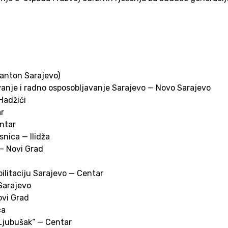
Kanton Sarajevo)
vanje i radno osposobljavanje Sarajevo — Novo Sarajevo
Hadžići
ar
entar
snica — Ilidža
— Novi Grad
ilitaciju Sarajevo — Centar
 Sarajevo
ovi Grad
ća
Ljubušak“ — Centar