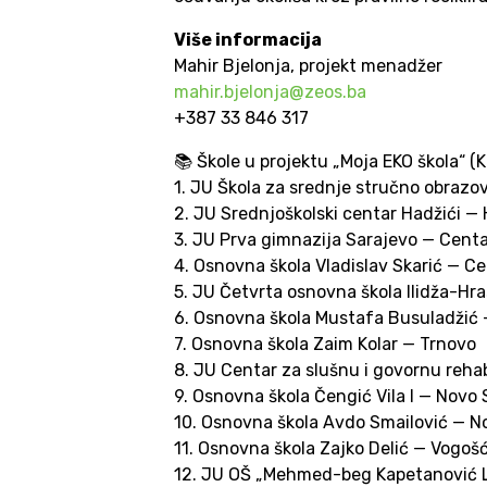
Više informacija
Mahir Bjelonja, projekt menadžer
mahir.bjelonja@zeos.ba
+387 33 846 317
📚 Škole u projektu „Moja EKO škola“ (
1. JU Škola za srednje stručno obrazo
2. JU Srednjoškolski centar Hadžići — 
3. JU Prva gimnazija Sarajevo — Cent
4. Osnovna škola Vladislav Skarić — C
5. JU Četvrta osnovna škola Ilidža-Hra
6. Osnovna škola Mustafa Busuladžić 
7. Osnovna škola Zaim Kolar — Trnovo
8. JU Centar za slušnu i govornu rehab
9. Osnovna škola Čengić Vila I — Novo
10. Osnovna škola Avdo Smailović — N
11. Osnovna škola Zajko Delić — Vogoš
12. JU OŠ „Mehmed-beg Kapetanović 