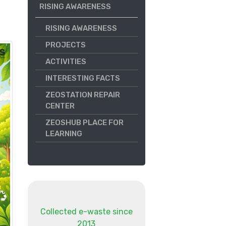
RISING AWARENESS
RISING AWARENESS
PROJECTS
ACTIVITIES
INTERESTING FACTS
ZEOSTATION REPAIR
CENTER
ZEOSHUB PLACE FOR
LEARNING
Collected e-waste since
2013