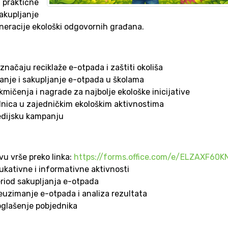
 praktične
akupljanje
eneracije ekološki odgovornih građana.
značaju reciklaže e-otpada i zaštiti okoliša
anje i sakupljanje e-otpada u školama
akmičenja i nagrade za najbolje ekološke inicijative
ednica u zajedničkim ekološkim aktivnostima
medijsku kampanju
avu vrše preko linka:
https://forms.office.com/e/ELZAXF60K
ukativne i informativne aktivnosti
riod sakupljanja e-otpada
euzimanje e-otpada i analiza rezultata
oglašenje pobjednika