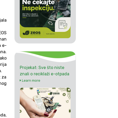
jala
ZEOS
sman
a e-
ana.
kako
rija
Projekat: Sve što niste
.
znali o reciklaži e-otpada
t za
Learn more
dnog
ada,