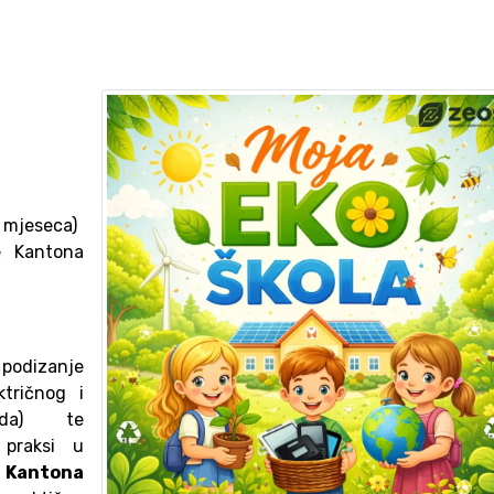
 mjeseca)
e Kantona
 podizanje
ktričnog i
ada) te
 praksi u
a
Kantona