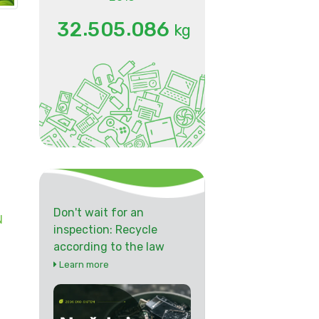
.
.
3
2
5
0
5
0
8
6
kg
Don't wait for an
N
inspection: Recycle
according to the law
Learn more