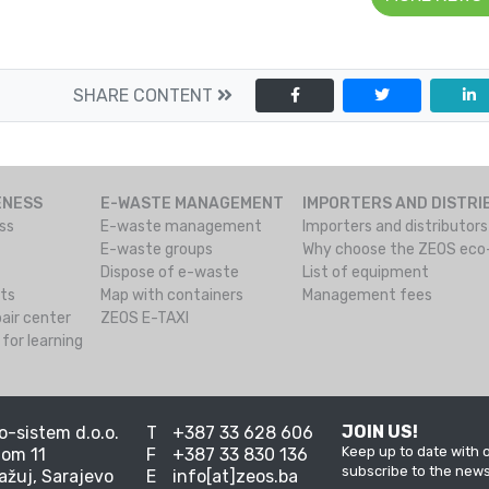
SHARE CONTENT
ENESS
E-WASTE MANAGEMENT
IMPORTERS AND DISTR
ss
E-waste management
Importers and distributor
E-waste groups
Why choose the ZEOS ec
Dispose of e-waste
List of equipment
cts
Map with containers
Management fees
air center
ZEOS E-TAXI
for learning
JOIN US!
-sistem d.o.o.
T
+387 33 628 606
Keep up to date with o
om 11
F
+387 33 830 136
subscribe to the news
ažuj, Sarajevo
E
info[at]zeos.ba