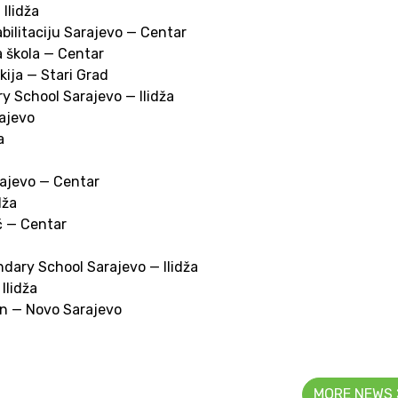
Ilidža
bilitaciju Sarajevo — Centar
 škola — Centar
ija — Stari Grad
y School Sarajevo — Ilidža
rajevo
a
rajevo — Centar
dža
ć — Centar
dary School Sarajevo — Ilidža
Ilidža
ajn — Novo Sarajevo
MORE NEWS