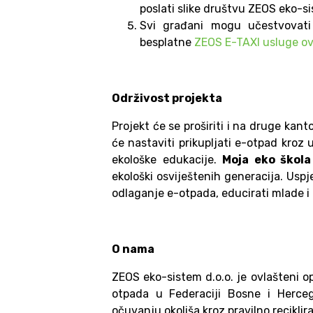
poslati slike društvu ZEOS eko-s
Svi građani mogu učestvovat
besplatne
ZEOS E-TAXI usluge ov
Održivost projekta
Projekt će se proširiti i na druge ka
će nastaviti prikupljati e-otpad kroz 
ekološke edukacije.
Moja eko škola
ekološki osviještenih generacija. U
odlaganje e-otpada, educirati mlade i
O nama
ZEOS eko-sistem d.o.o. je ovlašteni op
otpada u Federaciji Bosne i Herce
očuvanju okoliša kroz pravilno recikli