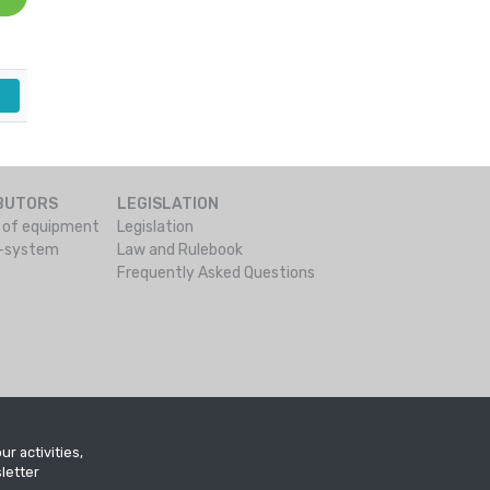
IBUTORS
LEGISLATION
s of equipment
Legislation
o-system
Law and Rulebook
Frequently Asked Questions
ur activities,
letter