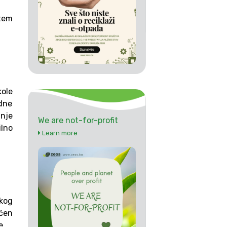
tem
kole
edne
nje
We are not-for-profit
ilno
Learn more
skog
ćen
e.