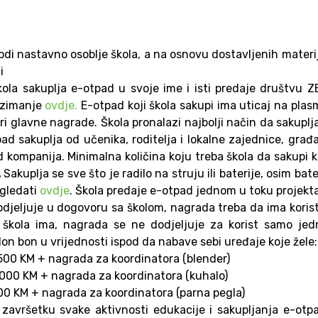
odi nastavno osoblje škola, a na osnovu dostavljenih materi
i
ola sakuplja e-otpad u svoje ime i isti predaje društvu 
uzimanje
ovdje.
E-otpad koji škola sakupi ima uticaj na pla
i glavne nagrade. Škola pronalazi najbolji način da sakuplj
ad sakuplja od učenika, roditelja i lokalne zajednice, građ
d kompanija. Minimalna količina koju treba škola da sakupi 
.
Sakuplja se sve što je radilo na struju ili baterije, osim bate
ogledati
ovdje
. Škola predaje e-otpad jednom u toku projekta
djeljuje u dogovoru sa školom, nagrada treba da ima koris
ji škola ima, nagrada se ne dodjeljuje za korist samo je
lon bon u vrijednosti ispod da nabave sebi uređaje koje žele:
.500 KM + nagrada za koordinatora (blender)
.000 KM + nagrada za koordinatora (kuhalo)
00 KM + nagrada za koordinatora (parna pegla)
 završetku svake aktivnosti edukacije i sakupljanja e-otp