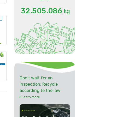
.
.
3
2
5
0
5
0
8
6
kg
Don't wait for an
inspection: Recycle
according to the law
Learn more