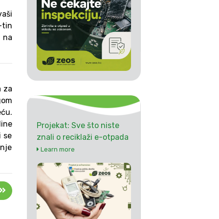
vaši
-tin
r na
a za
gom
eću.
dine
Projekat: Sve što niste
i se
znali o reciklaži e-otpada
enje
Learn more