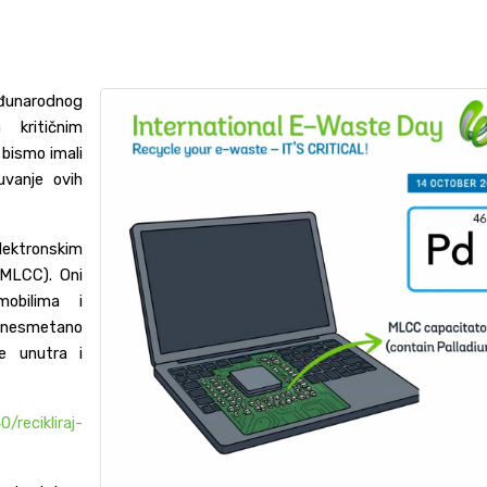
eđunarodnog
kritičnim
 bismo imali
uvanje ovih
lektronskim
(MLCC). Oni
mobilima i
nesmetano
je unutra i
/recikliraj-