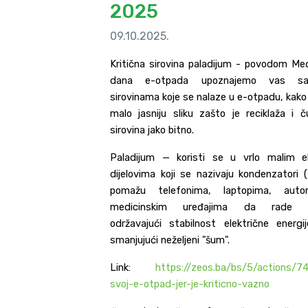
2025
09.10.2025.
Kritična sirovina paladijum - povodom M
dana e-otpada upoznajemo vas sa 
sirovinama koje se nalaze u e-otpadu, kako
malo jasniju sliku zašto je reciklaža i č
sirovina jako bitno.
Paladijum — koristi se u vrlo malim e
dijelovima koji se nazivaju kondenzatori 
pomažu telefonima, laptopima, auto
medicinskim uređajima da rade 
održavajući stabilnost električne energi
smanjujući neželjeni "šum".
Link:
https://zeos.ba/bs/5/actions/740
svoj-e-otpad-jer-je-kriticno-vazno