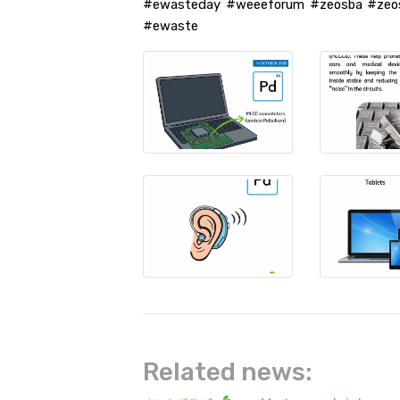
#ewasteday #weeeforum #zeosba #zeo
#ewaste
Related news: