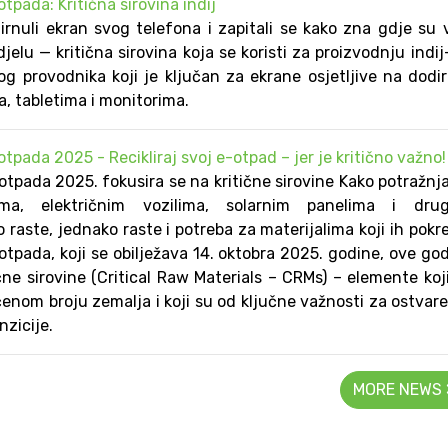
pada: Kritična sirovina indij
irnuli ekran svog telefona i zapitali se kako zna gdje su 
 djelu — kritična sirovina koja se koristi za proizvodnju indij
nog provodnika koji je ključan za ekrane osjetljive na dodi
, tabletima i monitorima.
pada 2025 - Recikliraj svoj e-otpad – jer je kritično važno!
pada 2025. fokusira se na kritične sirovine Kako potražnj
ma, električnim vozilima, solarnim panelima i dru
 raste, jednako raste i potreba za materijalima koji ih pokr
pada, koji se obilježava 14. oktobra 2025. godine, ove go
ične sirovine (Critical Raw Materials – CRMs) – elemente koj
čenom broju zemalja i koji su od ključne važnosti za ostvar
nzicije.
MORE NEWS