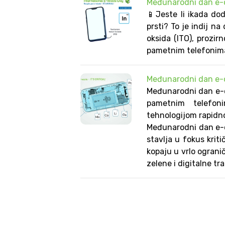
Međunarodni dan e-ot
📱Jeste li ikada dod
prsti? To je indij na
oksida (ITO), prozir
pametnim telefonima
Međunarodni dan e-ot
Međunarodni dan e-ot
pametnim telefoni
tehnologijom rapidno
Međunarodni dan e-ot
stavlja u fokus krit
kopaju u vrlo ograni
zelene i digitalne tra