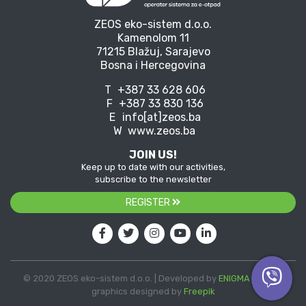
ZEOS eko-sistem d.o.o.
Kamenolom 11
71215 Blažuj, Sarajevo
Bosna i Hercegovina
T
+387 33 628 606
F
+387 33 830 136
E
info[at]zeos.ba
W
www.zeos.ba
JOIN US!
Keep up to date with our activities,
subscribe to the newsletter
REGISTER
© 2020 ZEOS eko-sistem d.o.o. | Developed by
ENIGMA
| Vector
graphics designed by
Freepik