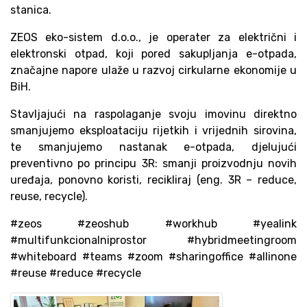
stanica.
ZEOS eko-sistem d.o.o., je operater za električni i
elektronski otpad, koji pored sakupljanja e-otpada,
značajne napore ulaže u razvoj cirkularne ekonomije u
BiH.
Stavljajući na raspolaganje svoju imovinu direktno
smanjujemo eksploataciju rijetkih i vrijednih sirovina,
te smanjujemo nastanak e-otpada, djelujući
preventivno po principu 3R: smanji proizvodnju novih
uređaja, ponovno koristi, recikliraj (eng. 3R – reduce,
reuse, recycle).
#zeos #zeoshub #workhub #yealink
#multifunkcionalniprostor #hybridmeetingroom
#whiteboard #teams #zoom #sharingoffice #allinone
#reuse #reduce #recycle