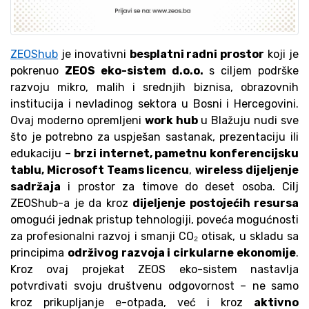
ZEOShub
je inovativni
besplatni radni prostor
koji je
pokrenuo
ZEOS eko-sistem d.o.o.
s ciljem podrške
razvoju mikro, malih i srednjih biznisa, obrazovnih
institucija i nevladinog sektora u Bosni i Hercegovini.
Ovaj moderno opremljeni
work hub
u Blažuju nudi sve
što je potrebno za uspješan sastanak, prezentaciju ili
edukaciju –
brzi internet, pametnu konferencijsku
tablu, Microsoft Teams licencu
,
wireless dijeljenje
sadržaja
i prostor za timove do deset osoba. Cilj
ZEOShub-a je da kroz
dijeljenje postojećih resursa
omogući jednak pristup tehnologiji, poveća mogućnosti
za profesionalni razvoj i smanji CO₂ otisak, u skladu sa
principima
održivog razvoja i cirkularne ekonomije
.
Kroz ovaj projekat ZEOS eko-sistem nastavlja
potvrđivati svoju društvenu odgovornost – ne samo
kroz prikupljanje e-otpada, već i kroz
aktivno