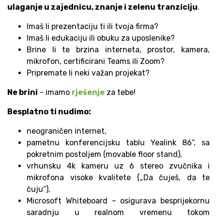
ulaganje u zajednicu, znanje i zelenu tranziciju
.
Imaš li prezentaciju ti ili tvoja firma?
Imaš li edukaciju ili obuku za uposlenike?
Brine li te brzina interneta, prostor, kamera,
mikrofon, certificirani Teams ili Zoom?
Pripremate li neki važan projekat?
Ne brini
- imamo
rješenje
za tebe!
Besplatno ti nudimo:
neograničen internet,
pametnu konferencijsku tablu Yealink 86“, sa
pokretnim postoljem (movable floor stand),
vrhunsku 4k kameru uz 6 stereo zvučnika i
mikrofona visoke kvalitete („Da čuješ, da te
čuju“),
Microsoft Whiteboard – osigurava besprijekornu
saradnju u realnom vremenu tokom