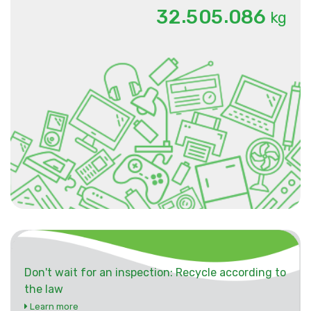
.
.
3
2
5
0
5
0
8
6
kg
Don't wait for an inspection: Recycle according to
the law
Learn more