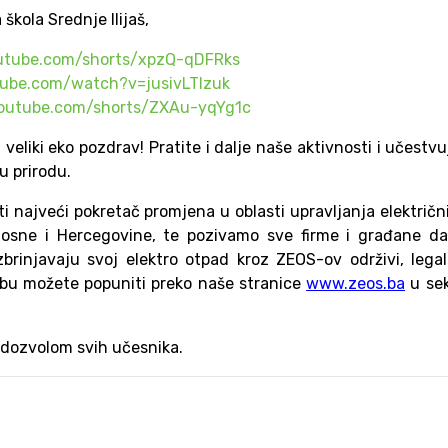
vna škola Srednje Ilijaš,
utube.com/shorts/xpzQ-qDFRks
tube.com/watch?v=jusivLTlzuk
youtube.com/shorts/ZXAu-yqYg1c
liki eko pozdrav! Pratite i dalje naše aktivnosti i učestvu
 prirodu.
ti najveći pokretač promjena u oblasti upravljanja električn
Bosne i Hercegovine, te pozivamo sve firme i građane da
zbrinjavaju svoj elektro otpad kroz ZEOS-ov održivi, legal
žbu možete popuniti preko naše stranice
www.zeos.ba
u sek
a dozvolom svih učesnika.