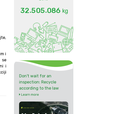
.
.
3
2
5
0
5
0
8
6
kg
jte,
im i
 se
ni i
ciji
Don't wait for an
inspection: Recycle
according to the law
Learn more