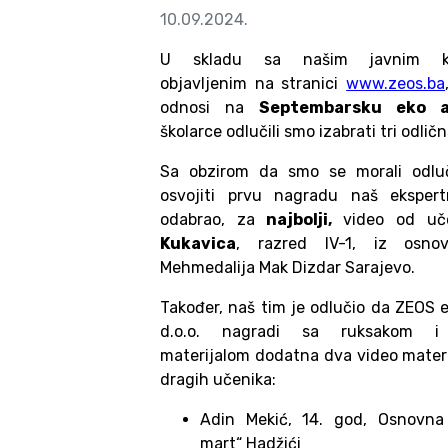
10.09.2024.
U skladu sa našim javnim k
objavljenim na stranici
www.zeos.ba
odnosi na
Septembarsku eko a
školarce odlučili smo izabrati tri odlič
Sa obzirom da smo se morali odluč
osvojiti prvu nagradu naš ekspert
odabrao, za
najbolji,
video od u
Kukavica
, razred IV-1, iz osno
Mehmedalija Mak Dizdar Sarajevo.
Također, naš tim je odlučio da ZEOS 
d.o.o. nagradi sa ruksakom i 
materijalom dodatna dva video materi
dragih učenika:
Adin Mekić, 14. god, Osnovna 
mart“ Hadžići