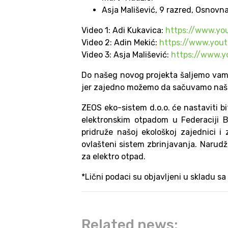
Asja Mališević, 9 razred, Osno
Video 1: Adi Kukavica:
https://www.yo
Video 2: Adin Mekić:
https://www.you
Video 3: Asja Mališević:
https://www.
Do našeg novog projekta šaljemo vam ve
jer zajedno možemo da sačuvamo našu
ZEOS eko-sistem d.o.o. će nastaviti bi
elektronskim otpadom u Federaciji 
pridruže našoj ekološkoj zajednici i 
ovlašteni sistem zbrinjavanja. Narud
za elektro otpad.
*Lični podaci su objavljeni u skladu s
Related news: