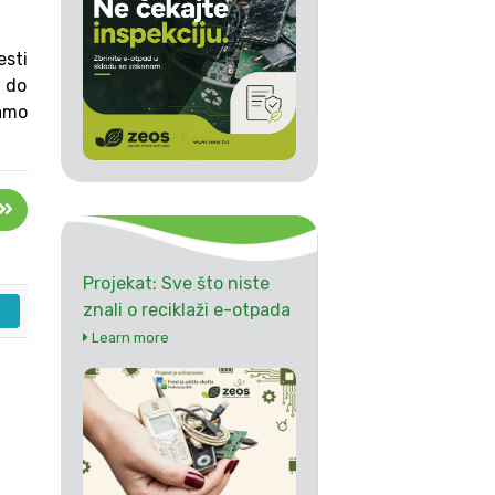
sti
 do
vamo
Projekat: Sve što niste
znali o reciklaži e-otpada
Learn more