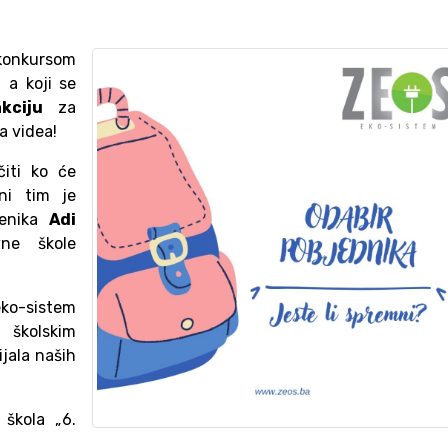
onkursom
, a koji se
kciju
za
na videa!
iti ko će
ni tim je
čenika
Adi
vne škole
eko-sistem
školskim
jala naših
škola „6.