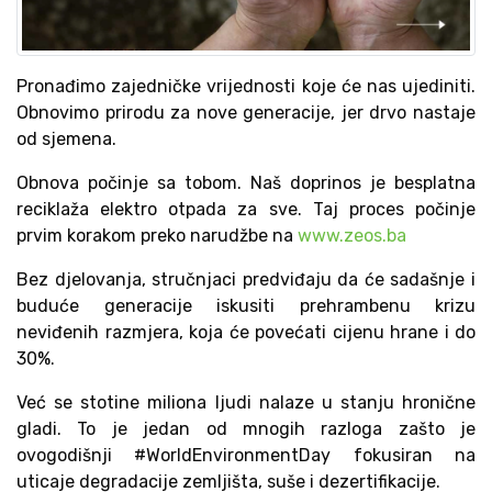
Pronađimo zajedničke vrijednosti koje će nas ujediniti.
Obnovimo prirodu za nove generacije, jer drvo nastaje
od sjemena.
Obnova počinje sa tobom. Naš doprinos je besplatna
reciklaža elektro otpada za sve. Taj proces počinje
prvim korakom preko narudžbe na
www.zeos.ba
Bez djelovanja, stručnjaci predviđaju da će sadašnje i
buduće generacije iskusiti prehrambenu krizu
neviđenih razmjera, koja će povećati cijenu hrane i do
30%.
Već se stotine miliona ljudi nalaze u stanju hronične
gladi. To je jedan od mnogih razloga zašto je
ovogodišnji #WorldEnvironmentDay fokusiran na
uticaje degradacije zemljišta, suše i dezertifikacije.