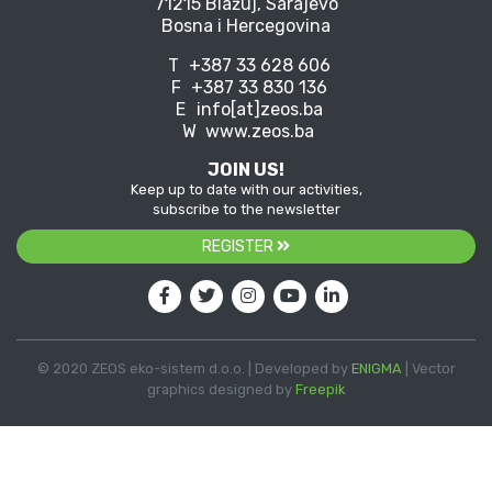
71215 Blažuj, Sarajevo
Bosna i Hercegovina
T
+387 33 628 606
F
+387 33 830 136
E
info[at]zeos.ba
W
www.zeos.ba
JOIN US!
Keep up to date with our activities,
subscribe to the newsletter
REGISTER
© 2020 ZEOS eko-sistem d.o.o. | Developed by
ENIGMA
| Vector
graphics designed by
Freepik