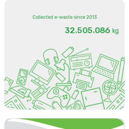
Collected e-waste since 2013
.
.
3
2
5
0
5
0
8
6
kg