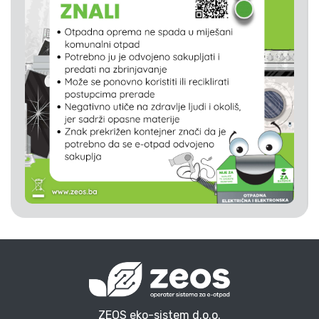
ZEOS eko-sistem d.o.o.