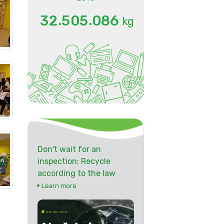
.
.
3
2
5
0
5
0
8
6
kg
Don't wait for an
inspection: Recycle
according to the law
Learn more