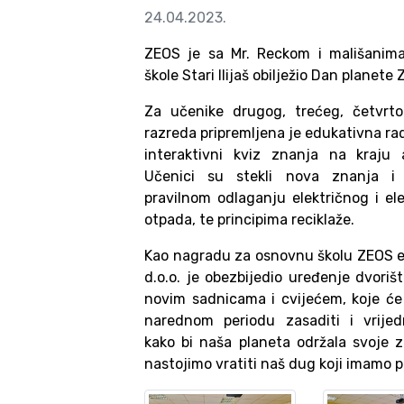
24.04.2023.
ZEOS je sa Mr. Reckom i mališanim
škole Stari Ilijaš obilježio Dan planete 
Za učenike drugog, trećeg, četvrt
razreda pripremljena je edukativna ra
interaktivni kviz znanja na kraju a
Učenici su stekli nova znanja i
pravilnom odlaganju električnog i el
otpada, te principima reciklaže.
Kao nagradu za osnovnu školu ZEOS 
d.o.o. je obezbijedio uređenje dvoriš
novim sadnicama i cvijećem, koje će
narednom periodu zasaditi i vrije
kako bi naša planeta održala svoje 
nastojimo vratiti naš dug koji imamo p