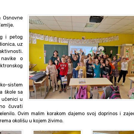
a Osnovne
Zemlje.
og i petog
dionica, uz
ktivnosti.
 navike o
ektronskog
eko-sistem
ta škole sa
 učenici u
dno čuvati
zelenilo. Ovim malim korakom dajemo svoj doprinos i zaj
rema okolišu u kojem živimo.