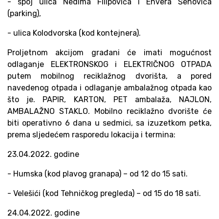
- spoj ulica Nedima Filipovića i Envera Šehovića
(parking),
- ulica Kolodvorska (kod kontejnera).
Proljetnom akcijom građani će imati mogućnost
odlaganje ELEKTRONSKOG i ELEKTRIČNOG OTPADA
putem mobilnog reciklažnog dvorišta, a pored
navedenog otpada i odlaganje ambalažnog otpada kao
što je. PAPIR, KARTON, PET ambalaža, NAJLON,
AMBALAŽNO STAKLO. Mobilno reciklažno dvorište će
biti operativno 6 dana u sedmici, sa izuzetkom petka,
prema sljedećem rasporedu lokacija i termina:
23.04.2022. godine
- Humska (kod plavog granapa) – od 12 do 15 sati.
- Velešići (kod Tehničkog pregleda) – od 15 do 18 sati.
24.04.2022. godine