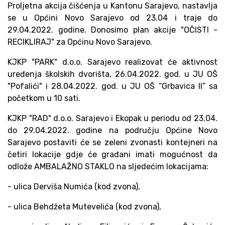
Proljetna akcija čišćenja u Kantonu Sarajevo, nastavlja
se u Općini Novo Sarajevo od 23.04 i traje do
29.04.2022. godine. Donosimo plan akcije "OČISTI -
RECIKLIRAJ" za Općinu Novo Sarajevo.
KJKP "PARK" d.o.o. Sarajevo realizovat će aktivnost
uređenja školskih dvorišta, 26.04.2022. god. u JU OŠ
"Pofalići" i 28.04.2022. god. u JU OŠ “Grbavica II” sa
početkom u 10 sati.
KJKP "RAD" d.o.o. Sarajevo i Ekopak u periodu od 23.04.
do 29.04.2022. godine na području Općine Novo
Sarajevo postaviti će se zeleni zvonasti kontejneri na
četiri lokacije gdje će građani imati mogućnost da
odlože AMBALAŽNO STAKLO na sljedećim lokacijama:
- ulica Derviša Numića (kod zvona),
- ulica Behdžeta Mutevelića (kod zvona),