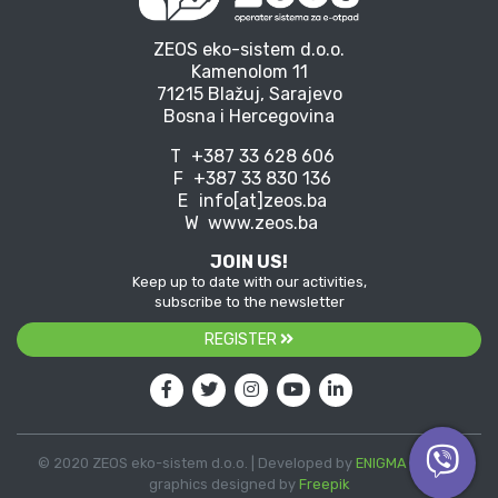
ZEOS eko-sistem d.o.o.
Kamenolom 11
71215 Blažuj, Sarajevo
Bosna i Hercegovina
T
+387 33 628 606
F
+387 33 830 136
E
info[at]zeos.ba
W
www.zeos.ba
JOIN US!
Keep up to date with our activities,
subscribe to the newsletter
REGISTER
© 2020 ZEOS eko-sistem d.o.o. | Developed by
ENIGMA
| Vector
graphics designed by
Freepik