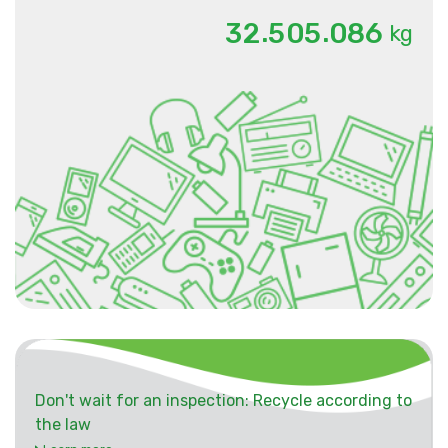
.
.
3
2
5
0
5
0
8
6
kg
Don't wait for an inspection: Recycle according to
the law