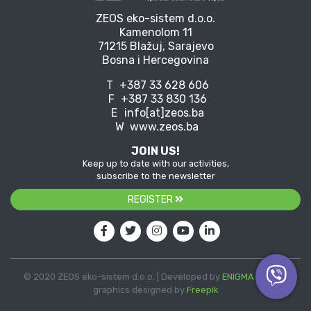
ZEOS eko-sistem d.o.o.
Kamenolom 11
71215 Blažuj, Sarajevo
Bosna i Hercegovina
T
+387 33 628 606
F
+387 33 830 136
E
info[at]zeos.ba
W
www.zeos.ba
JOIN US!
Keep up to date with our activities,
subscribe to the newsletter
REGISTER
© 2020 ZEOS eko-sistem d.o.o. | Developed by
ENIGMA
| Vector
graphics designed by
Freepik