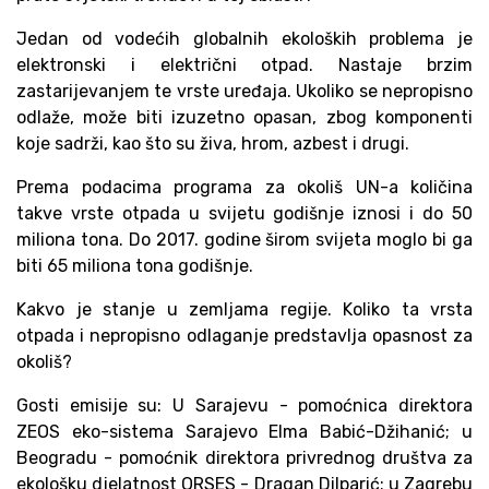
Jedan od vodećih globalnih ekoloških problema je
elektronski i električni otpad. Nastaje brzim
zastarijevanjem te vrste uređaja. Ukoliko se nepropisno
odlaže, može biti izuzetno opasan, zbog komponenti
koje sadrži, kao što su živa, hrom, azbest i drugi.
Prema podacima programa za okoliš UN-a količina
takve vrste otpada u svijetu godišnje iznosi i do 50
miliona tona. Do 2017. godine širom svijeta moglo bi ga
biti 65 miliona tona godišnje.
Kakvo je stanje u zemljama regije. Koliko ta vrsta
otpada i nepropisno odlaganje predstavlja opasnost za
okoliš?
Gosti emisije su: U Sarajevu - pomoćnica direktora
ZEOS eko-sistema Sarajevo Elma Babić-Džihanić; u
Beogradu - pomoćnik direktora privrednog društva za
ekološku djelatnost ORSES - Dragan Dilparić; u Zagrebu