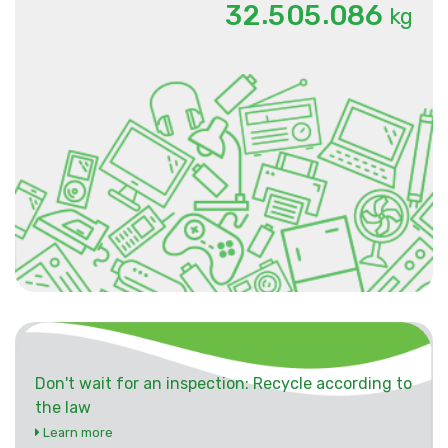
.
.
3
2
5
0
5
0
8
6
kg
Don't wait for an inspection: Recycle according to
the law
Learn more