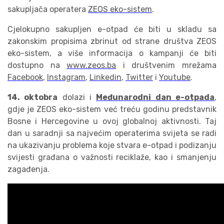
sakupljača operatera
ZEOS eko-sistem
.
Cjelokupno sakupljen e-otpad će biti u skladu sa
zakonskim propisima zbrinut od strane društva ZEOS
eko-sistem, a više informacija o kampanji će biti
dostupno na
www.zeos.ba
i društvenim mrežama
Facebook
,
Instagram
,
Linkedin
,
Twitter
i
Youtube
.
14. oktobra
dolazi i
Međunarodni dan e-otpada
,
gdje je ZEOS eko-sistem već treću godinu predstavnik
Bosne i Hercegovine u ovoj globalnoj aktivnosti. Taj
dan u saradnji sa najvećim operaterima svijeta se radi
na ukazivanju problema koje stvara e-otpad i podizanju
svijesti građana o važnosti reciklaže, kao i smanjenju
zagađenja.