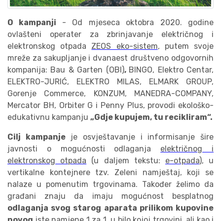
O kampanji
- Od mjeseca oktobra 2020. godine
ovlašteni operater za zbrinjavanje električnog i
elektronskog otpada
ZEOS eko-sistem
, putem svoje
mreže za sakupljanje i dvanaest društveno odgovornih
kompanija: Bau & Garten (OBI)
,
BINGO, Elektro Centar,
ELEKTRO-JURIĆ, ELEKTRO MILAS, ELMARK GROUP,
Gorenje Commerce, KONZUM, MANEDRA-COMPANY,
Mercator BH, Orbiter G i Penny Plus, provodi ekološko-
edukativnu kampanju
„Gdje kupujem, tu recikliram“.
Cilj kampanje
je osvještavanje i informisanje šire
javnosti o mogućnosti odlaganja
električnog i
elektronskog otpada
(u daljem tekstu:
e-otpada
), u
vertikalne kontejnere tzv. Zeleni namještaj, koji se
nalaze u pomenutim trgovinama. Također želimo da
građani znaju da imaju mogućnost besplatnog
odlaganja svog starog aparata prilikom kupovine
novog
iste namjene 1 za 1, u bilo kojoj trgovini, ali kao i