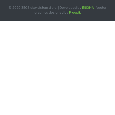
© 2020 ZEOS eko-sistem d.o.o. | Developed by
ENIGMA
| Vector
graphics designed by
Freepik