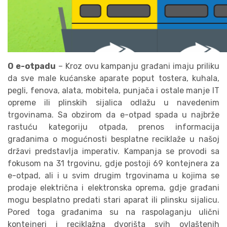
O e-otpadu
– Kroz ovu kampanju građani imaju priliku
da sve male kućanske aparate poput tostera, kuhala,
pegli, fenova, alata, mobitela, punjača i ostale manje IT
opreme ili plinskih sijalica odlažu u navedenim
trgovinama. Sa obzirom da e-otpad spada u najbrže
rastuću kategoriju otpada, prenos informacija
građanima o mogućnosti besplatne reciklaže u našoj
državi predstavlja imperativ. Kampanja se provodi sa
fokusom na 31 trgovinu, gdje postoji 69 kontejnera za
e-otpad, ali i u svim drugim trgovinama u kojima se
prodaje električna i elektronska oprema, gdje građani
mogu besplatno predati stari aparat ili plinsku sijalicu.
Pored toga građanima su na raspolaganju ulični
kontejneri i reciklažna dvorišta svih ovlaštenih