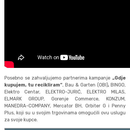
Posebno se zahvaljujemo partnerima kampanje
„Gdje
kupujem, tu recikliram“
,
Bau & Garten (OBI)
,
BINGO,
Elektro Centar, ELEKTRO-JURIĆ, ELEKTRO MILAS,
ELMARK GROUP, Gorenje Commerce, KONZUM,
MANEDRA-COMPANY, Mercator BH, Orbiter G i Penny
Plus, koji su u svojim trgovinama omogućili ovu uslugu
za svoje kupce.