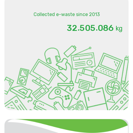
Collected e-waste since 2013
.
.
3
2
5
0
5
0
8
6
kg