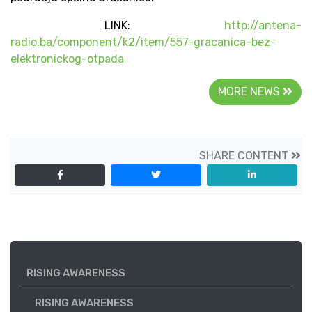
LINK:
http://antena-
radio.ba/component/k2/item/557-gracanica-bez-
elektronickog-otpada
MORE NEWS
SHARE CONTENT
RISING AWARENESS
RISING AWARENESS