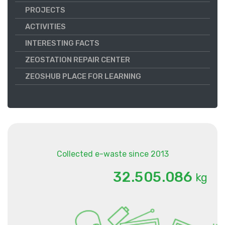
PROJECTS
ACTIVITIES
INTERESTING FACTS
ZEOSTATION REPAIR CENTER
ZEOSHUB PLACE FOR LEARNING
Collected e-waste since 2013
.
.
3
2
5
0
5
0
8
6
kg