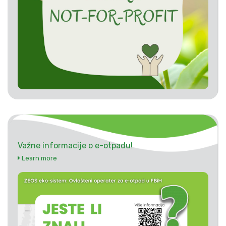
Važne informacije o e-otpadu!
Learn more