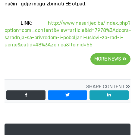
način i gdje mogu zbrinuti EE otpad.
LINK:
http://www.nasarijec.ba/index.php?
option=com_content&view=article&id=7978%3Adobra-
saradnja-sa-privredom-i-poboljani-uslovi-za-rad-i-
uenje&catid=48%3Azenica&Itemid=66
MORE NEWS
SHARE CONTENT