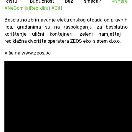
"čistu" budućnost bez smeća?
#share
#NeGomilajRecikliraj
#BiH
Besplatno zbrinjavanje elektronskog otpada od pravnih
lica, građanima su na raspolaganju za besplatno
korištenje ulični kontejneri, zeleni namještaj i
reciklažna dvorišta operatera ZEOS eko-sistem d.o.o.
Više na www.zeos.ba