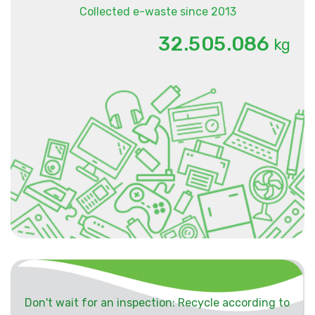
Collected e-waste since 2013
.
.
3
2
5
0
5
0
8
6
kg
Don't wait for an inspection: Recycle according to