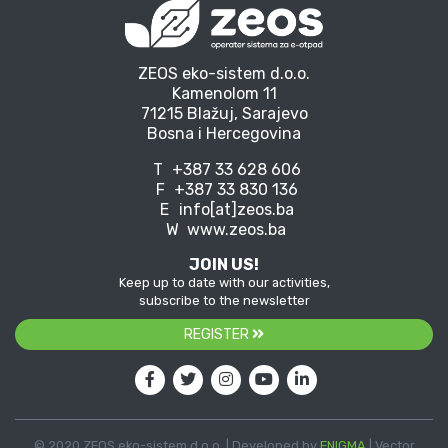
ZEOS eko-sistem d.o.o.
Kamenolom 11
71215 Blažuj, Sarajevo
Bosna i Hercegovina
T
+387 33 628 606
F
+387 33 830 136
E
info[at]zeos.ba
W
www.zeos.ba
JOIN US!
Keep up to date with our activities,
subscribe to the newsletter
REGISTER
© 2020 ZEOS eko-sistem d.o.o. | Developed by
ENIGMA
| Vector