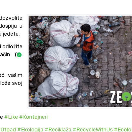
 dozvolite
ospiju u
u jedete.
i odložite
ačin (
oći vašim
dlože svoj
re
#
Like
#
Kontejneri
#
Otpad
#
Ekologija
#
Reciklaža
#
RecycleWithUs
#
Ecolo