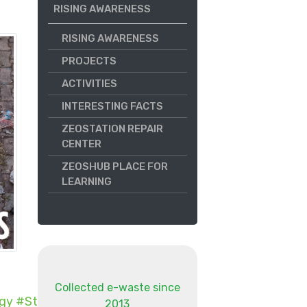
RISING AWARENESS
RISING AWARENESS
PROJECTS
ACTIVITIES
INTERESTING FACTS
ZEOSTATION REPAIR
CENTER
ZEOSHUB PLACE FOR
LEARNING
Collected e-waste since
gy
#
StariAparati
2013