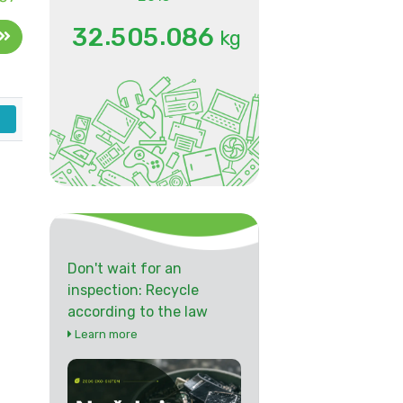
.
.
3
2
5
0
5
0
8
6
kg
Don't wait for an
inspection: Recycle
according to the law
Learn more