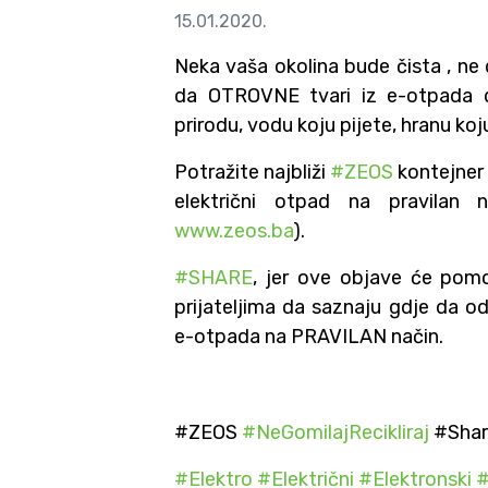
15.01.2020.
Neka vaša okolina bude čista , ne
da OTROVNE tvari iz e-otpada d
prirodu, vodu koju pijete, hranu koj
Potražite najbliži
#
ZEOS
kontejner 
električni otpad na pravilan n
www.zeos.ba
).
#
SHARE
, jer ove objave će pom
prijateljima da saznaju gdje da o
e-otpada na PRAVILAN način.
#ZEOS
#
NeGomilajRecikliraj
#Sha
#
Elektro
#
Električni
#
Elektronski