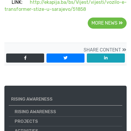
LINK:
http://ekapija.ba/bs/Vijest/vijesti/vozilo-e-
transformer-stize-u-sarajevo/51858
MORE NEWS
SHARE CONTENT
RISING AWARENESS
RISING AWARENESS
PROJECTS