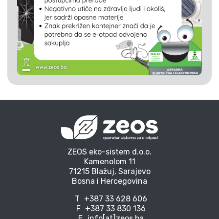
ZEOS eko-sistem d.o.o.
Kamenolom 11
71215 Blažuj, Sarajevo
Bosna i Hercegovina
T
+387 33 628 606
F
+387 33 830 136
E
info[at]zeos.ba