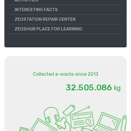
ACTIVITIES
INTERESTING FACTS
ZEOSTATION REPAIR CENTER
ZEOSHUB PLACE FOR LEARNING
Collected e-waste since 2013
.
.
3
2
5
0
5
0
8
6
kg