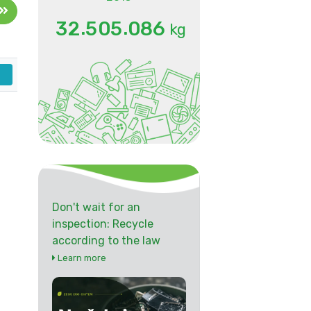
.
.
3
2
5
0
5
0
8
6
kg
Don't wait for an
inspection: Recycle
according to the law
Learn more