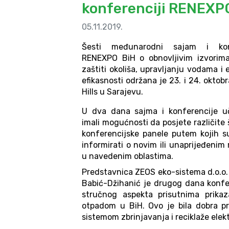
konferenciji RENEXP
05.11.2019.
Šesti međunarodni sajam i konf
RENEXPO BiH o obnovljivim izvorima
zaštiti okoliša, upravljanju vodama i 
efikasnosti održana je 23. i 24. oktob
Hills u Sarajevu.
U dva dana sajma i konferencije u
imali mogućnosti da posjete različite
konferencijske panele putem kojih s
informirati o novim ili unaprijeđenim
u navedenim oblastima.
Predstavnica ZEOS eko-sistema d.o.o.
Babić-Džihanić je drugog dana konfe
stručnog aspekta prisutnima prikaza
otpadom u BiH. Ovo je bila dobra pr
sistemom zbrinjavanja i reciklaže elek