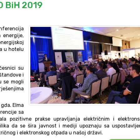
O BiH 2019
erencija
 energije,
energijskoj
ra u hotelu
česnici su
 štandove i
u se mogli
 rješenjima
 gđa. Elma
rencije sa
la pozitivne prakse upravljanja električnim i elektrons
ilika da se šira javnost i mediji upoznaju sa uspostavlj
tričnog i elektronskog otpada u našoj državi.