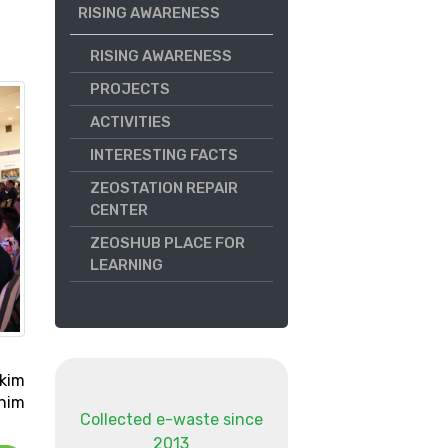
RISING AWARENESS
RISING AWARENESS
PROJECTS
ACTIVITIES
INTERESTING FACTS
ZEOSTATION REPAIR
CENTER
ZEOSHUB PLACE FOR
LEARNING
kim
enim
Collected e-waste since
2013