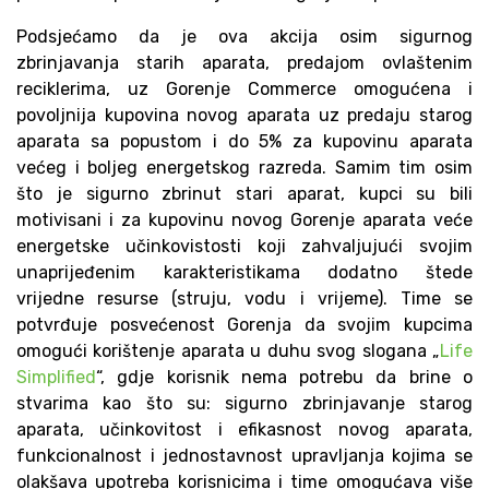
Podsjećamo da je ova akcija osim sigurnog
zbrinjavanja starih aparata, predajom ovlaštenim
reciklerima, uz Gorenje Commerce omogućena i
povoljnija kupovina novog aparata uz predaju starog
aparata sa popustom i do 5% za kupovinu aparata
većeg i boljeg energetskog razreda. Samim tim osim
što je sigurno zbrinut stari aparat, kupci su bili
motivisani i za kupovinu novog Gorenje aparata veće
energetske učinkovistosti koji zahvaljujući svojim
unaprijeđenim karakteristikama dodatno štede
vrijedne resurse (struju, vodu i vrijeme). Time se
potvrđuje posvećenost Gorenja da svojim kupcima
omogući korištenje aparata u duhu svog slogana „
Life
Simplified
“, gdje korisnik nema potrebu da brine o
stvarima kao što su: sigurno zbrinjavanje starog
aparata, učinkovitost i efikasnost novog aparata,
funkcionalnost i jednostavnost upravljanja kojima se
olakšava upotreba korisnicima i time omogućava više