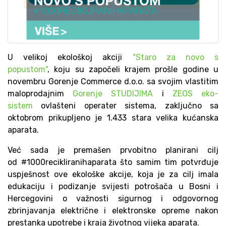
U velikoj ekološkoj akciji
"Staro za novo s
popustom"
, koju su započeli krajem prošle godine u
novembru Gorenje Commerce d.o.o. sa svojim vlastitim
maloprodajnim
Gorenje STUDIJIMA
i
ZEOS eko-
sistem
ovlašteni operater sistema, zaključno sa
oktobrom prikupljeno je 1.433 stara velika kućanska
aparata.
Već sada je premašen prvobitno planirani cilj
od #1000recikliranihaparata što samim tim potvrđuje
uspješnost ove ekološke akcije, koja je za cilj imala
edukaciju i podizanje svijesti potrošača u Bosni i
Hercegovini o važnosti sigurnog i odgovornog
zbrinjavanja električne i elektronske opreme nakon
prestanka upotrebe i kraja životnog vijeka aparata.