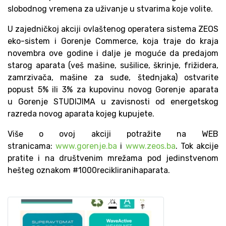
slobodnog vremena za uživanje u stvarima koje volite.
U zajedničkoj akciji ovlaštenog operatera sistema ZEOS
eko-sistem i Gorenje Commerce, koja traje do kraja
novembra ove godine i dalje je moguće da predajom
starog aparata (veš mašine, sušilice, škrinje, frižidera,
zamrzivača, mašine za suđe, štednjaka) ostvarite
popust 5% ili 3% za kupovinu novog Gorenje aparata
u Gorenje STUDIJIMA u zavisnosti od energetskog
razreda novog aparata kojeg kupujete.
Više o ovoj akciji potražite na WEB
stranicama:
www.gorenje.ba
i
www.zeos.ba
. Tok akcije
pratite i na društvenim mrežama pod jedinstvenom
hešteg oznakom #1000recikliranihaparata.