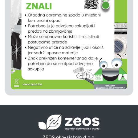
ZEOS eko-sistem d.o.o.