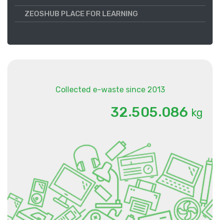
ZEOSHUB PLACE FOR LEARNING
Collected e-waste since 2013
.
.
3
2
5
0
5
0
8
6
kg