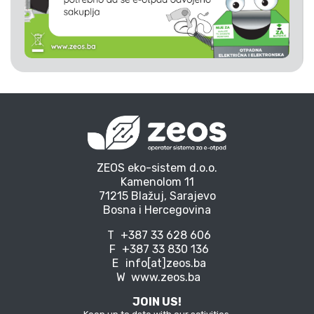
ZEOS eko-sistem d.o.o.
Kamenolom 11
71215 Blažuj, Sarajevo
Bosna i Hercegovina
T
+387 33 628 606
F
+387 33 830 136
E
info[at]zeos.ba
W
www.zeos.ba
JOIN US!