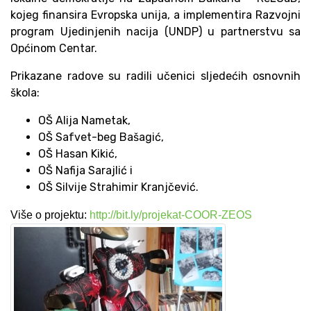
kojeg finansira Evropska unija, a implementira Razvojni
program Ujedinjenih nacija (UNDP) u partnerstvu sa
Općinom Centar.
Prikazane radove su radili učenici sljedećih osnovnih
škola:
OŠ Alija Nametak,
OŠ Safvet-beg Bašagić,
OŠ Hasan Kikić,
OŠ Nafija Sarajlić i
OŠ Silvije Strahimir Kranjčević.
Više o projektu:
http://bit.ly/projekat-COOR-ZEOS