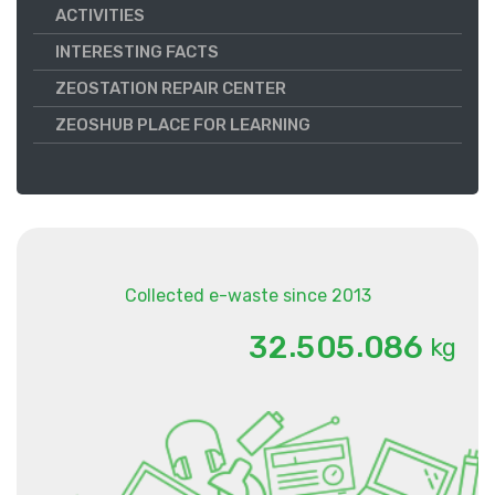
ACTIVITIES
INTERESTING FACTS
ZEOSTATION REPAIR CENTER
ZEOSHUB PLACE FOR LEARNING
Collected e-waste since 2013
.
.
3
2
5
0
5
0
8
6
kg