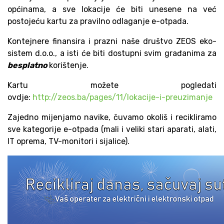
općinama, a sve lokacije će biti unesene na već
postojeću kartu za pravilno odlaganje e-otpada.
Kontejnere finansira i prazni naše društvo ZEOS eko-
sistem d.o.o., a isti će biti dostupni svim građanima za
besplatno
korištenje.
Kartu možete pogledati
ovdje:
http://zeos.ba/pages/11/lokacije-i-preuzimanje
Zajedno mijenjamo navike, čuvamo okoliš i recikliramo
sve kategorije e-otpada (mali i veliki stari aparati, alati,
IT oprema, TV-monitori i sijalice).