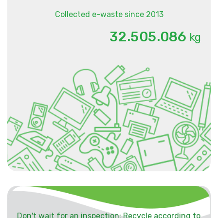
Collected e-waste since 2013
.
.
3
2
5
0
5
0
8
6
kg
Don't wait for an inspection: Recycle according to