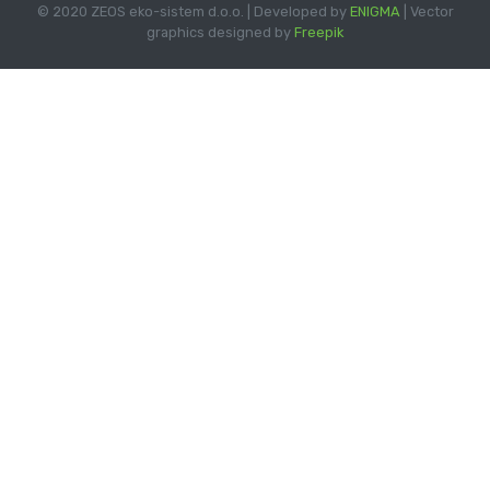
© 2020 ZEOS eko-sistem d.o.o. | Developed by
ENIGMA
| Vector
graphics designed by
Freepik