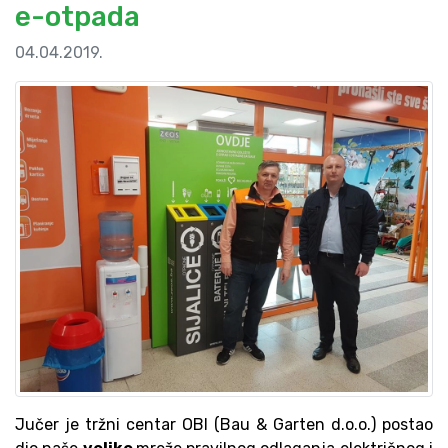
e-otpada
04.04.2019.
Jučer je tržni centar OBI (Bau & Garten d.o.o.) postao