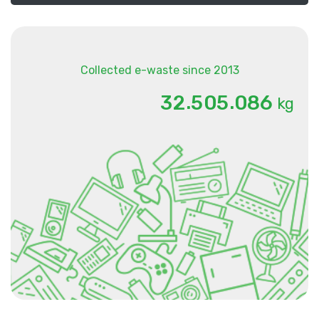
Collected e-waste since 2013
.
.
3
2
5
0
5
0
8
6
kg