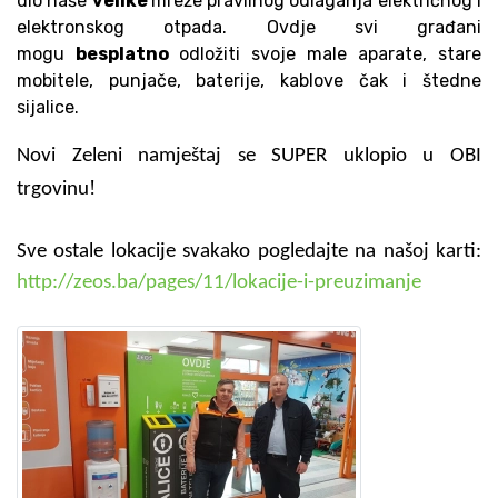
dio naše
velike
mreže pravilnog odlaganja električnog i
elektronskog otpada. Ovdje svi građani
mogu
besplatno
odložiti svoje male aparate, stare
mobitele, punjače, baterije, kablove čak i štedne
sijalice.
Novi Zeleni namještaj se SUPER uklopio u OBI
!
trgovinu
Sve ostale lokacije svakako pogledajte na našoj karti:
http://zeos.ba/pages/11/lokacije-i-preuzimanje