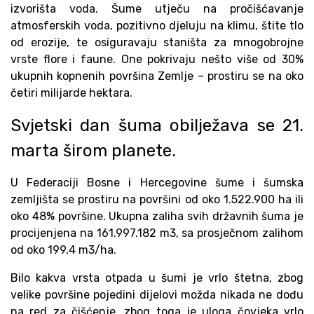
izvorišta voda. Šume utječu na pročišćavanje
atmosferskih voda, pozitivno djeluju na klimu, štite tlo
od erozije, te osiguravaju staništa za mnogobrojne
vrste flore i faune. One pokrivaju nešto više od 30%
ukupnih kopnenih površina Zemlje – prostiru se na oko
četiri milijarde hektara.
Svjetski dan šuma obilježava se 21.
marta širom planete.
U Federaciji Bosne i Hercegovine šume i šumska
zemljišta se prostiru na površini od oko 1.522.900 ha ili
oko 48% površine. Ukupna zaliha svih državnih šuma je
procijenjena na 161.997.182 m3, sa prosječnom zalihom
od oko 199,4 m3/ha.
Bilo kakva vrsta otpada u šumi je vrlo štetna, zbog
velike površine pojedini dijelovi možda nikada ne dođu
na red za čišćenje, zbog toga je uloga čovjeka vrlo