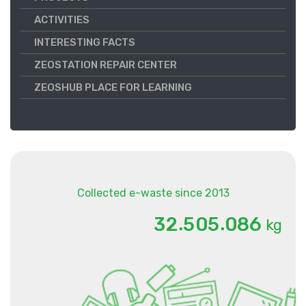
ACTIVITIES
INTERESTING FACTS
ZEOSTATION REPAIR CENTER
ZEOSHUB PLACE FOR LEARNING
Collected e-waste since 2013
.
.
3
2
5
0
5
0
8
6
kg